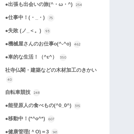
●出張も出会いの旅(^・ω・^)
254
●仕事中！(・_・)
75
●失敗 (ノ_＜。)
93
●機械屋さんのお仕事o(^-^o)
462
●車的な生活！（^ε^）
350
社寺仏閣・建築などの木材加工のきかい
40
自転車競技
248
●能登原人の食べもの(^0_0^)
315
●移動中！(*^o^*)
607
●健康管理(＾O)＝3
141