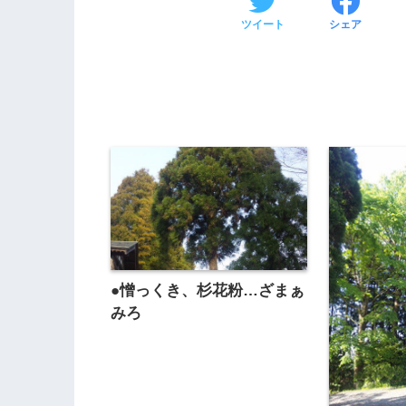
ツイート
シェア
●憎っくき、杉花粉…ざまぁ
みろ