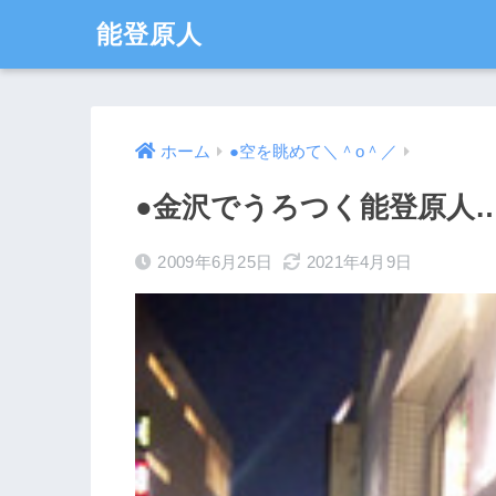
能登原人
ホーム
●空を眺めて＼＾o＾／
●金沢でうろつく能登原人
2009年6月25日
2021年4月9日