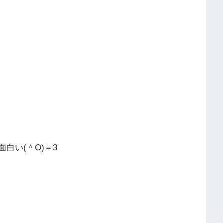
白い(＾O)＝3