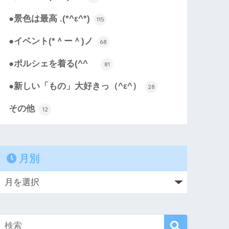
●景色は最高 .(*^ε^*)
115
●イベント(*＾ー＾)ノ
68
●ポルシェを着る(^^ゞ
81
●新しい「もの」大好きっ（^ε^）
28
その他
12
月別