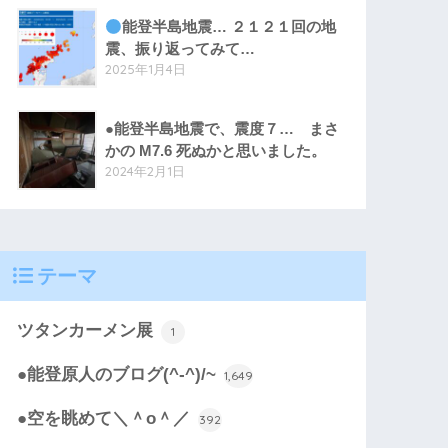
能登半島地震… ２１２１回の地
震、振り返ってみて…
2025年1月4日
●能登半島地震で、震度７… まさ
かの M7.6 死ぬかと思いました。
2024年2月1日
テーマ
ツタンカーメン展
1
●能登原人のブログ(^-^)/~
1,649
●空を眺めて＼＾o＾／
392