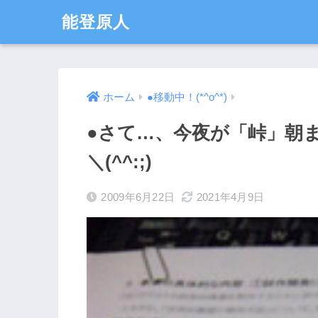
能登原人
ホーム
●移動中！(*^o^*)
●さて…、今夜が「峠」朝
＼(^^:;)
2009年6月22日
2021年4月9日