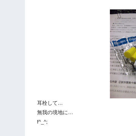
耳栓して…
無我の境地に…
f^_^;