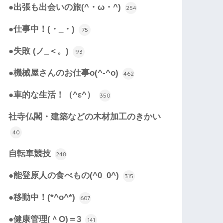
●出張も出会いの旅(^・ω・^)
254
●仕事中！(・_・)
75
●失敗 (ノ_＜。)
93
●機械屋さんのお仕事o(^-^o)
462
●車的な生活！（^ε^）
350
社寺仏閣・建築などの木材加工のきかい
40
自転車競技
248
●能登原人の食べもの(^0_0^)
315
●移動中！(*^o^*)
607
●健康管理(＾O)＝3
141