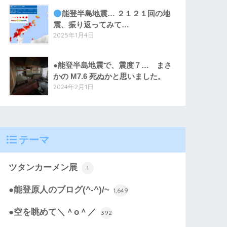
能登半島地震… ２１２１回の地
震、振り返ってみて…
2025年1月4日
●能登半島地震で、震度７… まさ
かの M7.6 死ぬかと思いました。
2024年2月1日
テーマ
ツタンカーメン展
1
●能登原人のブログ(^-^)/~
1,649
●空を眺めて＼＾o＾／
392