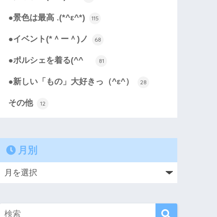
●景色は最高 .(*^ε^*)
115
●イベント(*＾ー＾)ノ
68
●ポルシェを着る(^^ゞ
81
●新しい「もの」大好きっ（^ε^）
28
その他
12
月別