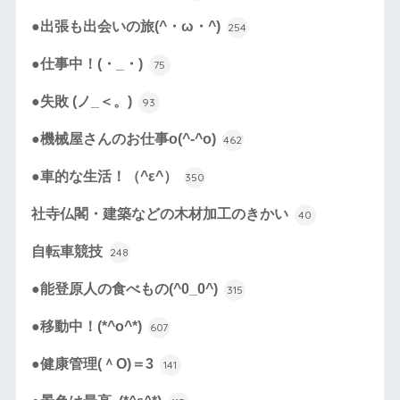
●出張も出会いの旅(^・ω・^)
254
●仕事中！(・_・)
75
●失敗 (ノ_＜。)
93
●機械屋さんのお仕事o(^-^o)
462
●車的な生活！（^ε^）
350
社寺仏閣・建築などの木材加工のきかい
40
自転車競技
248
●能登原人の食べもの(^0_0^)
315
●移動中！(*^o^*)
607
●健康管理(＾O)＝3
141