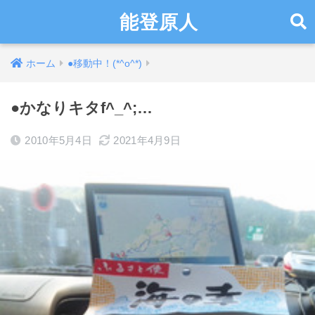
能登原人
ホーム
●移動中！(*^o^*)
●かなりキタf^_^;…
2010年5月4日
2021年4月9日