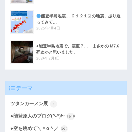
能登半島地震… ２１２１回の地震、振り返
ってみて…
2025年1月4日
●能登半島地震で、震度７… まさかの M7.6
死ぬかと思いました。
2024年2月1日
テーマ
ツタンカーメン展
1
●能登原人のブログ(^-^)/~
1,649
●空を眺めて＼＾o＾／
392