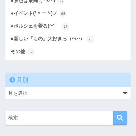
●景色は最高 .(*^ε^*)
115
●イベント(*＾ー＾)ノ
68
●ポルシェを着る(^^ゞ
81
●新しい「もの」大好きっ（^ε^）
28
その他
12
月別