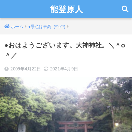
能登原人
ホーム
●景色は最高 .(*^ε^*)
●おはようございます。大神神社。＼＾o
＾／
2009年4月22日
2021年4月9日