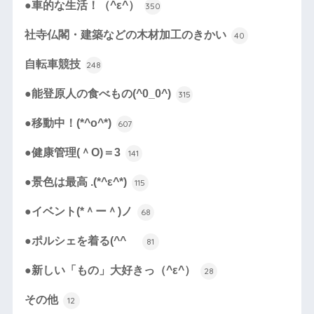
●車的な生活！（^ε^）
350
社寺仏閣・建築などの木材加工のきかい
40
自転車競技
248
●能登原人の食べもの(^0_0^)
315
●移動中！(*^o^*)
607
●健康管理(＾O)＝3
141
●景色は最高 .(*^ε^*)
115
●イベント(*＾ー＾)ノ
68
●ポルシェを着る(^^ゞ
81
●新しい「もの」大好きっ（^ε^）
28
その他
12