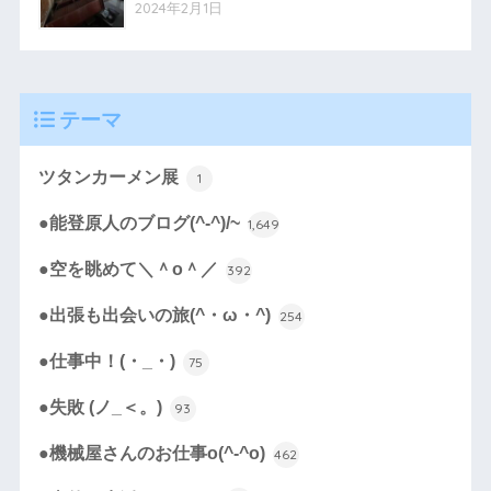
2024年2月1日
テーマ
ツタンカーメン展
1
●能登原人のブログ(^-^)/~
1,649
●空を眺めて＼＾o＾／
392
●出張も出会いの旅(^・ω・^)
254
●仕事中！(・_・)
75
●失敗 (ノ_＜。)
93
●機械屋さんのお仕事o(^-^o)
462