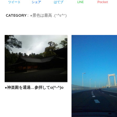
LINE
ツイート
シェア
はてブ
Pocket
CATEGORY :
●景色は最高 .(*^ε^*)
●神楽殿を通過…参拝してo(^-^)o