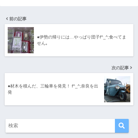
前の記事
●伊勢の帰りには…やっぱり団子f^_^;食べてま
せん｡
次の記事
●材木を積んだ、三輪車を発見！ f^_^;奈良を出
発