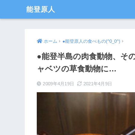
能登原人
ホーム
●能登原人の食べもの(^0_0^)
●能登半島の肉食動物、そ
ャベツの草食動物に…
2009年4月19日
2021年4月9日