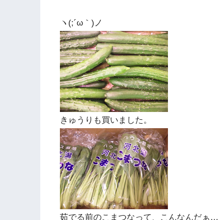
ヽ(;´ω｀)ノ
きゅうりも買いました。
茹でる前のこまつなって、こんなんだぁ…