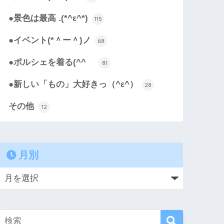
●景色は最高 .(*^ε^*)
115
●イベント(*＾ー＾)ノ
68
●ポルシェを着る(^^ゞ
81
●新しい「もの」大好きっ（^ε^）
28
その他
12
月別