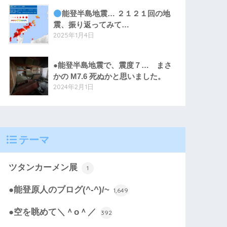
能登半島地震… ２１２１回の地
震、振り返ってみて…
2025年1月4日
●能登半島地震で、震度７… まさ
かの M7.6 死ぬかと思いました。
2024年2月1日
テーマ
ツタンカーメン展
1
●能登原人のブログ(^-^)/~
1,649
●空を眺めて＼＾o＾／
392