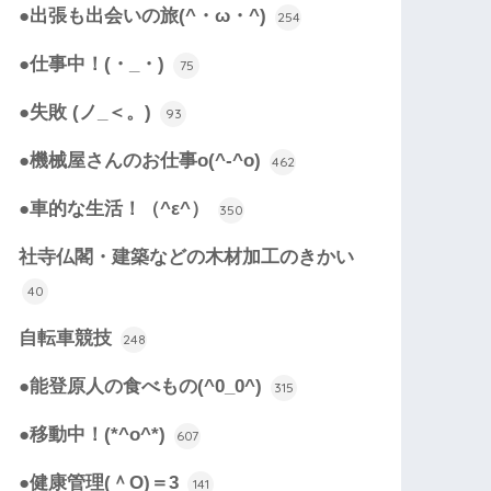
●出張も出会いの旅(^・ω・^)
254
●仕事中！(・_・)
75
●失敗 (ノ_＜。)
93
●機械屋さんのお仕事o(^-^o)
462
●車的な生活！（^ε^）
350
社寺仏閣・建築などの木材加工のきかい
40
自転車競技
248
●能登原人の食べもの(^0_0^)
315
●移動中！(*^o^*)
607
●健康管理(＾O)＝3
141