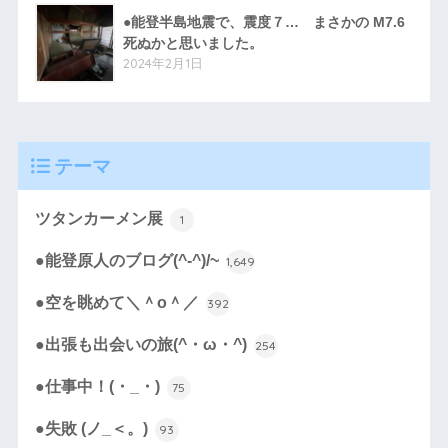
●能登半島地震で、震度７… まさかの M7.6
死ぬかと思いました。
2024年2月1日
テーマ
ツタンカーメン展
1
●能登原人のブログ(^-^)/~
1,649
●空を眺めて＼＾o＾／
392
●出張も出会いの旅(^・ω・^)
254
●仕事中！(・_・)
75
●失敗 (ノ_＜。)
93