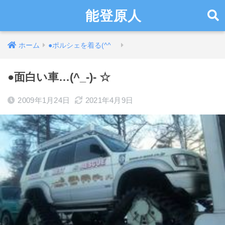
能登原人
ホーム
●ポルシェを着る(^^ゞ
●面白い車…(^_-)- ☆
2009年1月24日
2021年4月9日