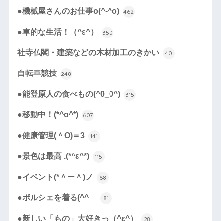
●機械屋さんのお仕事o(^-^o)
462
●車的な生活！（^ε^）
350
社寺仏閣・建築などの木材加工のきかい
40
自転車競技
248
●能登原人の食べもの(^0_0^)
315
●移動中！(*^o^*)
607
●健康管理(＾O)＝3
141
●景色は最高 .(*^ε^*)
115
●イベント(*＾ー＾)ノ
68
●ポルシェを着る(^^ゞ
81
●新しい「もの」大好きっ（^ε^）
28