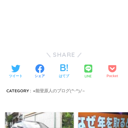
SHARE
LINE
ツイート
シェア
はてブ
Pocket
CATEGORY :
●能登原人のブログ(^-^)/~