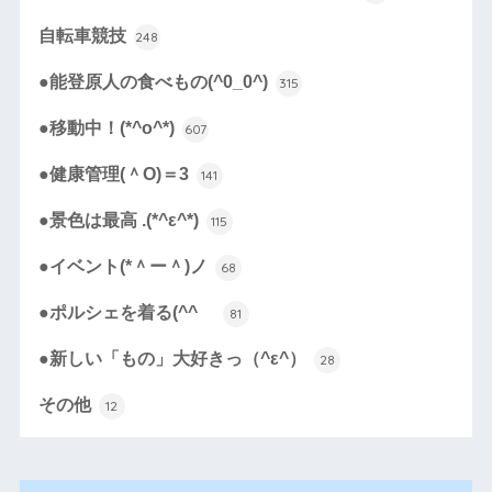
自転車競技
248
●能登原人の食べもの(^0_0^)
315
●移動中！(*^o^*)
607
●健康管理(＾O)＝3
141
●景色は最高 .(*^ε^*)
115
●イベント(*＾ー＾)ノ
68
●ポルシェを着る(^^ゞ
81
●新しい「もの」大好きっ（^ε^）
28
その他
12