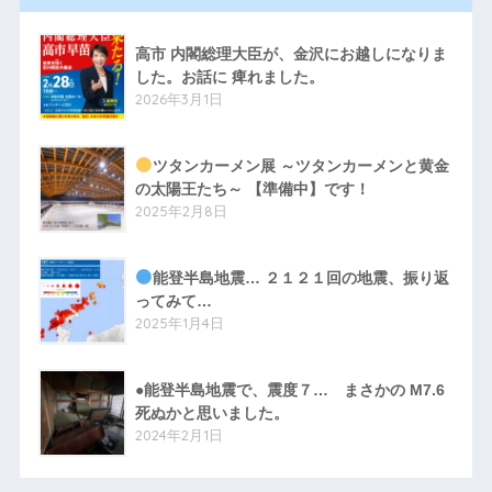
高市 内閣総理大臣が、金沢にお越しになりま
した。お話に 痺れました。
2026年3月1日
ツタンカーメン展 ～ツタンカーメンと黄金
の太陽王たち～ 【準備中】です！
2025年2月8日
能登半島地震… ２１２１回の地震、振り返
ってみて…
2025年1月4日
●能登半島地震で、震度７… まさかの M7.6
死ぬかと思いました。
2024年2月1日