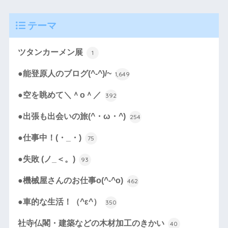
テーマ
ツタンカーメン展
1
●能登原人のブログ(^-^)/~
1,649
●空を眺めて＼＾o＾／
392
●出張も出会いの旅(^・ω・^)
254
●仕事中！(・_・)
75
●失敗 (ノ_＜。)
93
●機械屋さんのお仕事o(^-^o)
462
●車的な生活！（^ε^）
350
社寺仏閣・建築などの木材加工のきかい
40