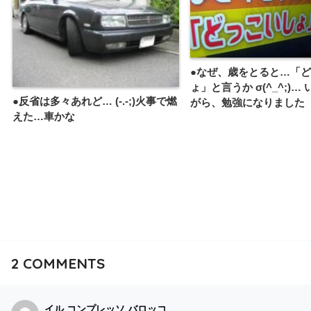
●なぜ、歳をとると…「
ょ」と言うか σ(^_^;)…
●反省は多々あれど… (-.-;)火事で燃
がら、勉強になりました
えた…車かな
2
COMMENTS
イル コンプレッソ バロッコ