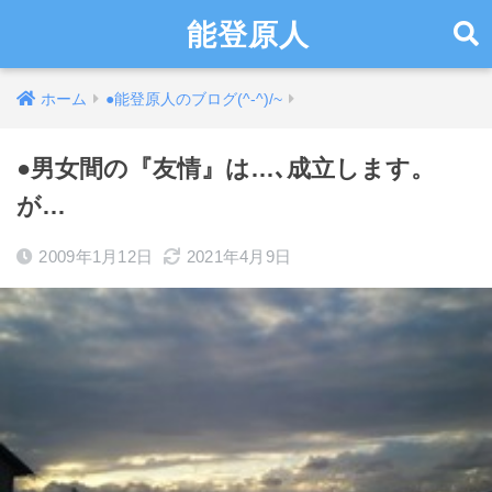
能登原人
ホーム
●能登原人のブログ(^-^)/~
●男女間の『友情』は…､成立します。
が…
2009年1月12日
2021年4月9日