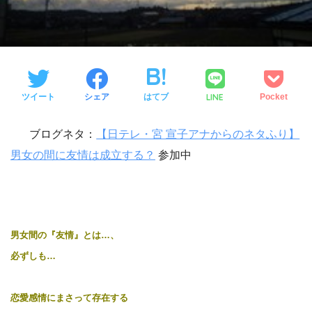
LINE
ツイート
シェア
はてブ
Pocket
ブログネタ：
【日テレ・宮 宣子アナからのネタふり】
男女の間に友情は成立する？
参加中
男女間の『友情』とは…、
必ずしも…
恋愛感情にまさって存在する