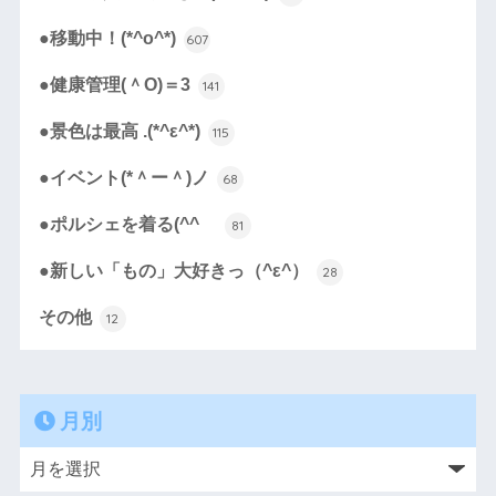
●移動中！(*^o^*)
607
●健康管理(＾O)＝3
141
●景色は最高 .(*^ε^*)
115
●イベント(*＾ー＾)ノ
68
●ポルシェを着る(^^ゞ
81
●新しい「もの」大好きっ（^ε^）
28
その他
12
月別