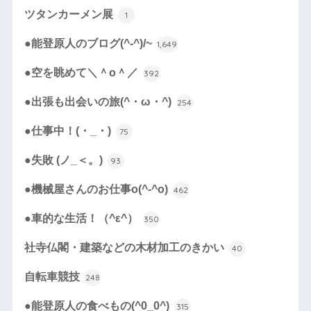
ツタンカーメン展
1
●能登原人のブログ(^-^)/~
1,649
●空を眺めて＼＾o＾／
392
●出張も出会いの旅(^・ω・^)
254
●仕事中！(・_・)
75
●失敗 (ノ_＜。)
93
●機械屋さんのお仕事o(^-^o)
462
●車的な生活！（^ε^）
350
社寺仏閣・建築などの木材加工のきかい
40
自転車競技
248
●能登原人の食べもの(^0_0^)
315