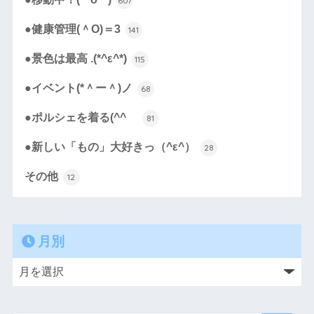
607
●健康管理(＾O)＝3
141
●景色は最高 .(*^ε^*)
115
●イベント(*＾ー＾)ノ
68
●ポルシェを着る(^^ゞ
81
●新しい「もの」大好きっ（^ε^）
28
その他
12
月別