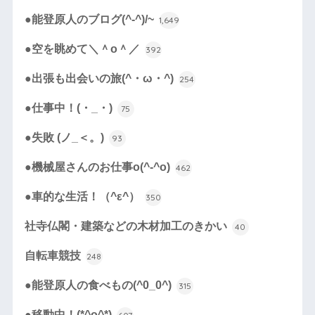
●能登原人のブログ(^-^)/~
1,649
●空を眺めて＼＾o＾／
392
●出張も出会いの旅(^・ω・^)
254
●仕事中！(・_・)
75
●失敗 (ノ_＜。)
93
●機械屋さんのお仕事o(^-^o)
462
●車的な生活！（^ε^）
350
社寺仏閣・建築などの木材加工のきかい
40
自転車競技
248
●能登原人の食べもの(^0_0^)
315
●移動中！(*^o^*)