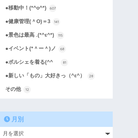
●移動中！(*^o^*)
607
●健康管理(＾O)＝3
141
●景色は最高 .(*^ε^*)
115
●イベント(*＾ー＾)ノ
68
●ポルシェを着る(^^ゞ
81
●新しい「もの」大好きっ（^ε^）
28
その他
12
月別