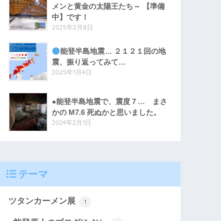
メンと黄金の太陽王たち～ 【準備
中】です！
2025年2月8日
能登半島地震… ２１２１回の地
震、振り返ってみて…
2025年1月4日
●能登半島地震で、震度７… まさ
かの M7.6 死ぬかと思いました。
2024年2月1日
テーマ
ツタンカーメン展
1