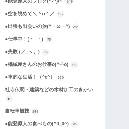
●能登原人のブログ(^-^)/~
1,649
●空を眺めて＼＾o＾／
392
●出張も出会いの旅(^・ω・^)
254
●仕事中！(・_・)
75
●失敗 (ノ_＜。)
93
●機械屋さんのお仕事o(^-^o)
462
●車的な生活！（^ε^）
350
社寺仏閣・建築などの木材加工のきかい
40
自転車競技
248
●能登原人の食べもの(^0_0^)
315