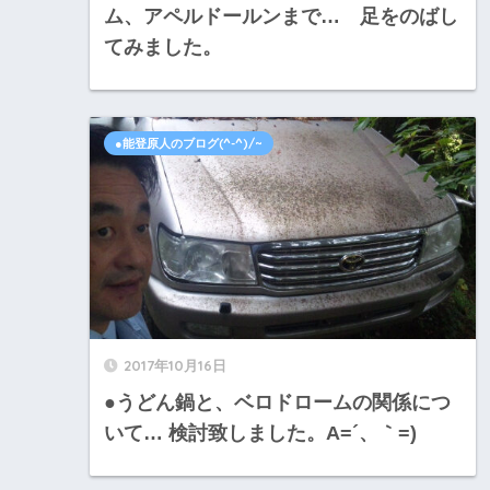
ム、アペルドールンまで… 足をのばし
てみました。
●能登原人のブログ(^-^)/~
2017年10月16日
●うどん鍋と、ベロドロームの関係につ
いて… 検討致しました。A=´、｀=)ゞ