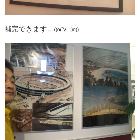
補完できます…
((o(´∀｀)o))