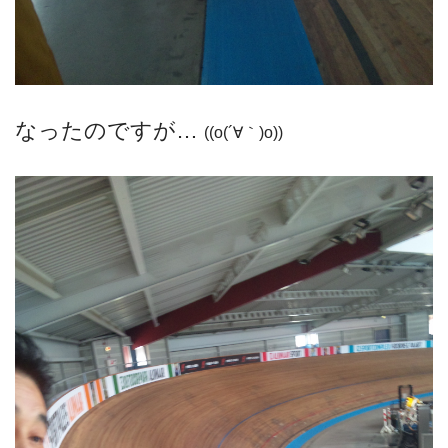
なったのですが…
((o(´∀｀)o))