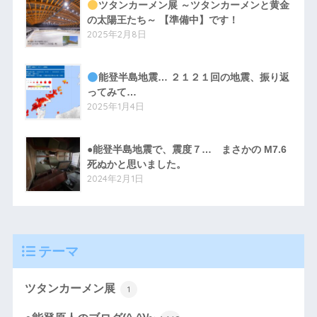
ツタンカーメン展 ～ツタンカーメンと黄金
の太陽王たち～ 【準備中】です！
2025年2月8日
能登半島地震… ２１２１回の地震、振り返
ってみて…
2025年1月4日
●能登半島地震で、震度７… まさかの M7.6
死ぬかと思いました。
2024年2月1日
テーマ
ツタンカーメン展
1