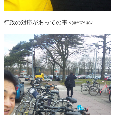
行政の対応があっての事
ヾ(＠^▽^＠)ﾉ