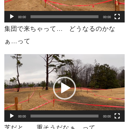
ヤ
ー
00:00
00:00
集団で来ちゃって… どうなるのかな
ぁ…って
動
画
プ
レ
ー
ヤ
ー
00:00
00:00
芝だと… 重そうだなぁ…って