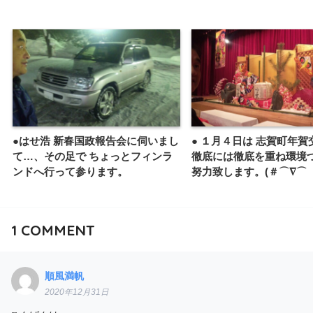
●はせ浩 新春国政報告会に伺いまし
● １月４日は 志賀町年賀交
て…、その足で ちょっとフィンラ
徹底には徹底を重ね環境
ンドへ行って参ります。
努力致します。(＃⌒∇⌒
1
COMMENT
順風満帆
2020年12月31日