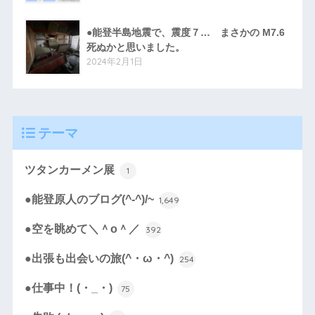
●能登半島地震で、震度７… まさかの M7.6
死ぬかと思いました。
2024年2月1日
テーマ
ツタンカーメン展
1
●能登原人のブログ(^-^)/~
1,649
●空を眺めて＼＾o＾／
392
●出張も出会いの旅(^・ω・^)
254
●仕事中！(・_・)
75