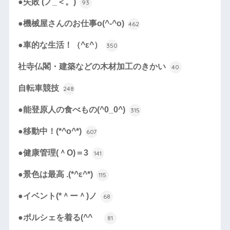
●失敗 (ノ_＜。)
93
●機械屋さんのお仕事o(^-^o)
462
●車的な生活！（^ε^）
350
社寺仏閣・建築などの木材加工のきかい
40
自転車競技
248
●能登原人の食べもの(^0_0^)
315
●移動中！(*^o^*)
607
●健康管理(＾O)＝3
141
●景色は最高 .(*^ε^*)
115
●イベント(*＾ー＾)ノ
68
●ポルシェを着る(^^ゞ
81