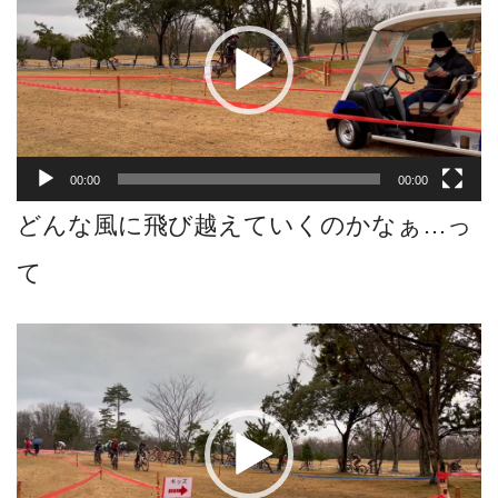
プ
レ
ー
ヤ
ー
00:00
00:00
どんな風に飛び越えていくのかなぁ…っ
て
動
画
プ
レ
ー