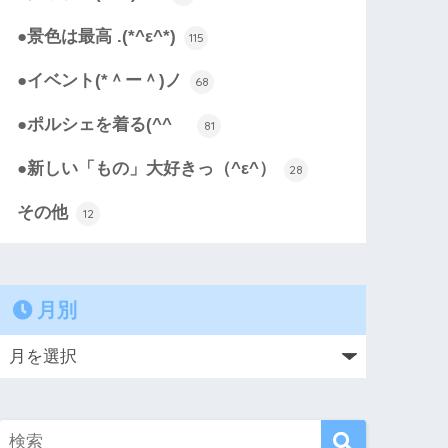
●景色は最高 .(*^ε^*)
115
●イベント(*＾ー＾)ノ
68
●ポルシェを着る(^^ゞ
81
●新しい「もの」大好きっ（^ε^）
28
その他
12
月別