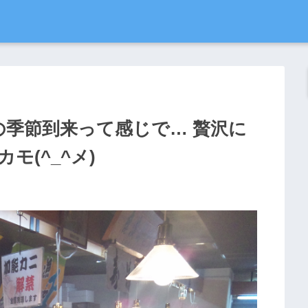
の季節到来って感じで… 贅沢に
モ(^_^メ)