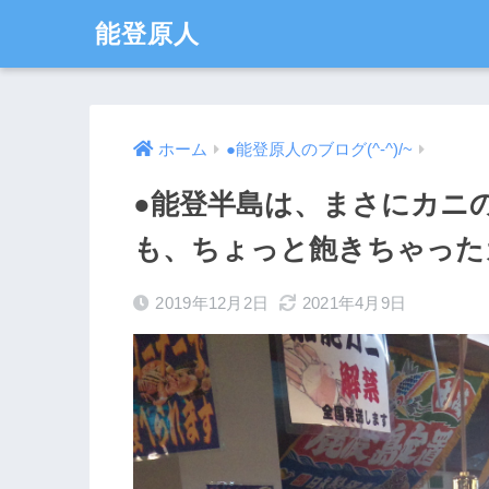
能登原人
ホーム
●能登原人のブログ(^-^)/~
●能登半島は、まさにカニ
も、ちょっと飽きちゃったカ
2019年12月2日
2021年4月9日