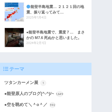
能登半島地震… ２１２１回の地
震、振り返ってみて…
2025年1月4日
●能登半島地震で、震度７… まさ
かの M7.6 死ぬかと思いました。
2024年2月1日
テーマ
ツタンカーメン展
1
●能登原人のブログ(^-^)/~
1,649
●空を眺めて＼＾o＾／
392