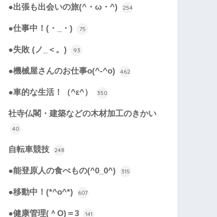
●出張も出会いの旅(^・ω・^)
254
●仕事中！(・_・)
75
●失敗 (ノ_＜。)
93
●機械屋さんのお仕事o(^-^o)
462
●車的な生活！（^ε^）
350
社寺仏閣・建築などの木材加工のきかい
40
自転車競技
248
●能登原人の食べもの(^0_0^)
315
●移動中！(*^o^*)
607
●健康管理(＾O)＝3
141