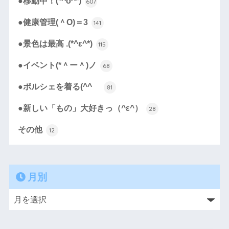
●移動中！(*^o^*)
607
●健康管理(＾O)＝3
141
●景色は最高 .(*^ε^*)
115
●イベント(*＾ー＾)ノ
68
●ポルシェを着る(^^ゞ
81
●新しい「もの」大好きっ（^ε^）
28
その他
12
月別