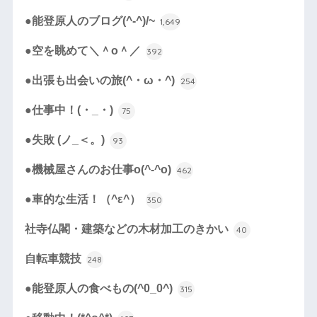
●能登原人のブログ(^-^)/~
1,649
●空を眺めて＼＾o＾／
392
●出張も出会いの旅(^・ω・^)
254
●仕事中！(・_・)
75
●失敗 (ノ_＜。)
93
●機械屋さんのお仕事o(^-^o)
462
●車的な生活！（^ε^）
350
社寺仏閣・建築などの木材加工のきかい
40
自転車競技
248
●能登原人の食べもの(^0_0^)
315