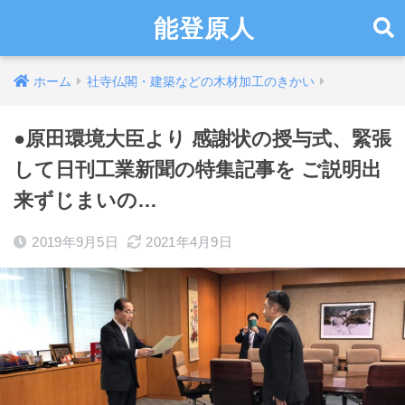
能登原人
ホーム
社寺仏閣・建築などの木材加工のきかい
●原田環境大臣より 感謝状の授与式、緊張
して日刊工業新聞の特集記事を ご説明出
来ずじまいの…
2019年9月5日
2021年4月9日