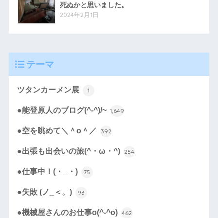
死ぬかと思いました。
2024年2月1日
テーマ
ツタンカーメン展
1
●能登原人のブログ(^-^)/~
1,649
●空を眺めて＼＾o＾／
392
●出張も出会いの旅(^・ω・^)
254
●仕事中！(・_・)
75
●失敗 (ノ_＜。)
93
●機械屋さんのお仕事o(^-^o)
462