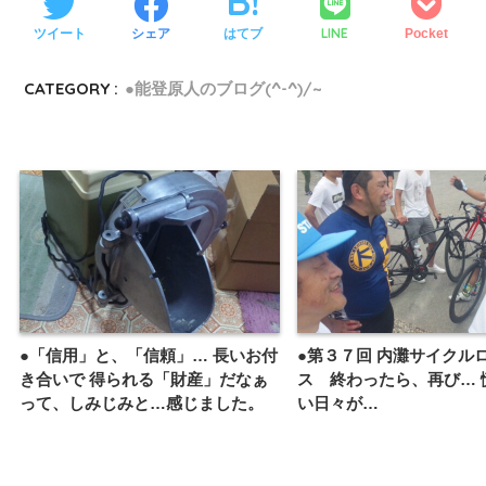
LINE
ツイート
シェア
はてブ
Pocket
CATEGORY :
●能登原人のブログ(^-^)/~
●「信用」と、「信頼」… 長いお付
●第３７回 内灘サイクル
き合いで 得られる「財産」だなぁ
ス 終わったら、再び… 
って、しみじみと…感じました。
い日々が…