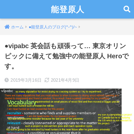
能登原人
ホーム
●能登原人のブログ(^-^)/~
●vipabc 英会話も頑張って… 東京オリン
ピックに備えて勉強中の能登原人 Heroで
す。
2019年3月16日
2021年4月9日