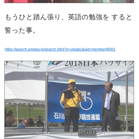
もうひと踏ん張り、英語の勉強を すると
誓った事。
https://search.ameba.jp/search.html?q=vipabc&aid=memberj8081