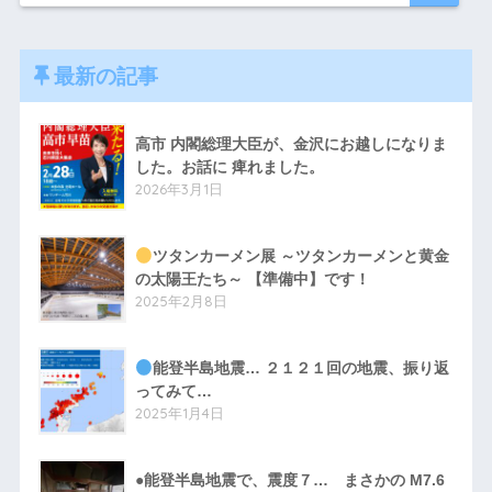
最新の記事
高市 内閣総理大臣が、金沢にお越しになりま
した。お話に 痺れました。
2026年3月1日
ツタンカーメン展 ～ツタンカーメンと黄金
の太陽王たち～ 【準備中】です！
2025年2月8日
能登半島地震… ２１２１回の地震、振り返
ってみて…
2025年1月4日
●能登半島地震で、震度７… まさかの M7.6