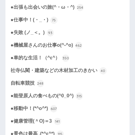
●出張も出会いの旅(^・ω・^)
254
●仕事中！(・_・)
75
●失敗 (ノ_＜。)
93
●機械屋さんのお仕事o(^-^o)
462
●車的な生活！（^ε^）
350
社寺仏閣・建築などの木材加工のきかい
40
自転車競技
248
●能登原人の食べもの(^0_0^)
315
●移動中！(*^o^*)
607
●健康管理(＾O)＝3
141
●景色は最高 .(*^ε^*)
115