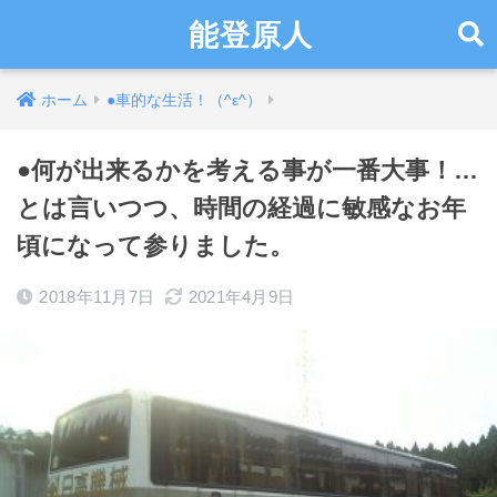
能登原人
ホーム
●車的な生活！（^ε^）
●何が出来るかを考える事が一番大事！…
とは言いつつ、時間の経過に敏感なお年
頃になって参りました。
2018年11月7日
2021年4月9日