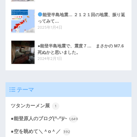
能登半島地震… ２１２１回の地震、振り返
ってみて…
2025年1月4日
●能登半島地震で、震度７… まさかの M7.6
死ぬかと思いました。
2024年2月1日
テーマ
ツタンカーメン展
1
●能登原人のブログ(^-^)/~
1,649
●空を眺めて＼＾o＾／
392