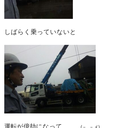
しばらく乗っていないと
運転が億劫になって…
(－_－メ)