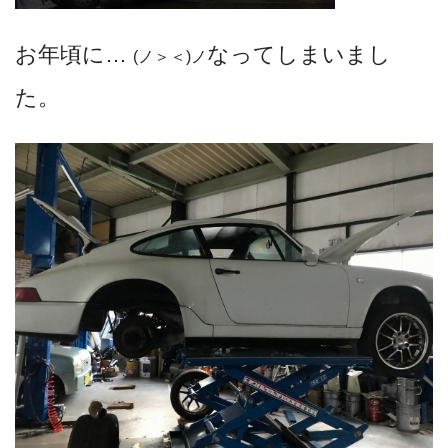
お年頃に…
なってしまいまし
(ノ＞＜)ノ
た。