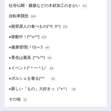
社寺仏閣・建築などの木材加工のきかい
40
自転車競技
248
●能登原人の食べもの(^0_0^)
315
●移動中！(*^o^*)
607
●健康管理(＾O)＝3
141
●景色は最高 .(*^ε^*)
115
●イベント(*＾ー＾)ノ
68
●ポルシェを着る(^^ゞ
81
●新しい「もの」大好きっ（^ε^）
28
その他
12