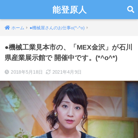
能登原人
ホーム
●機械屋さんのお仕事o(^-^o)
●機械工業見本市の、「MEX金沢」が石川
県産業展示館で 開催中です。(*^o^*)
2018年5月18日
2021年4月9日