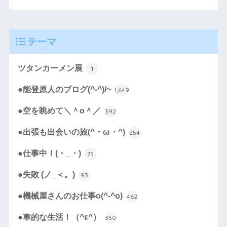
テーマ
ツタンカーメン展
1
●能登原人のブログ(^-^)/~
1,649
●空を眺めて＼＾o＾／
392
●出張も出会いの旅(^・ω・^)
254
●仕事中！(・_・)
75
●失敗 (ノ_＜。)
93
●機械屋さんのお仕事o(^-^o)
462
●車的な生活！（^ε^）
350