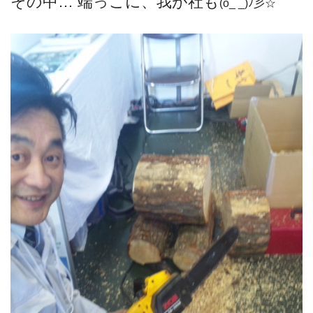
その中… 端っこに、我が社も
(o_ _)ﾉ彡☆