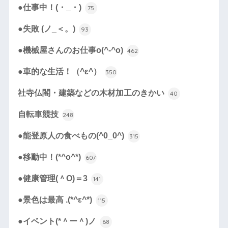
●仕事中！(・_・)
75
●失敗 (ノ_＜。)
93
●機械屋さんのお仕事o(^-^o)
462
●車的な生活！（^ε^）
350
社寺仏閣・建築などの木材加工のきかい
40
自転車競技
248
●能登原人の食べもの(^0_0^)
315
●移動中！(*^o^*)
607
●健康管理(＾O)＝3
141
●景色は最高 .(*^ε^*)
115
●イベント(*＾ー＾)ノ
68