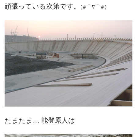
頑張っている次第です。
(＃⌒∇⌒＃)ゞ
たまたま… 能登原人は