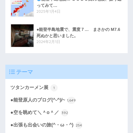
ってみて…
2025年1月4日
●能登半島地震で、震度７… まさかの M7.6
死ぬかと思いました。
2024年2月1日
テーマ
ツタンカーメン展
1
●能登原人のブログ(^-^)/~
1,649
●空を眺めて＼＾o＾／
392
●出張も出会いの旅(^・ω・^)
254