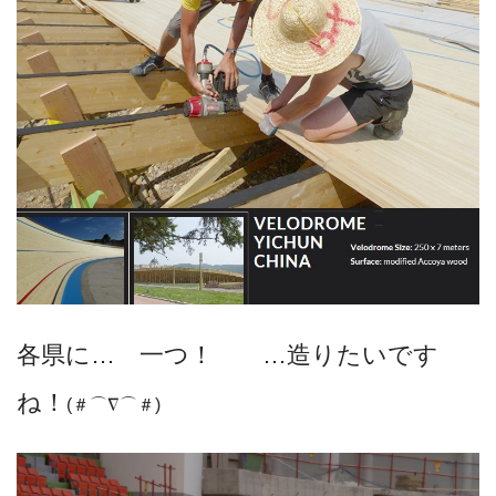
各県に… 一つ！ …造りたいです
ね！
(＃⌒∇⌒＃)ゞ