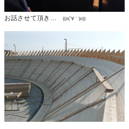
お話させて頂き…
((o(´∀｀)o))