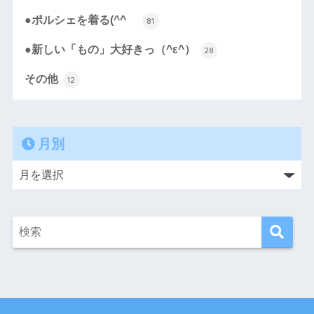
●ポルシェを着る(^^ゞ
81
●新しい「もの」大好きっ（^ε^）
28
その他
12
月別