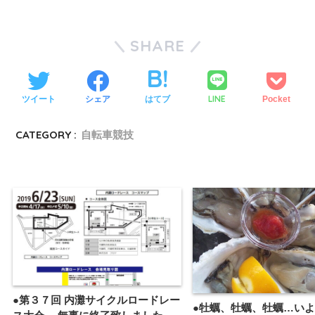
SHARE
LINE
ツイート
シェア
はてブ
Pocket
CATEGORY :
自転車競技
●第３７回 内灘サイクルロードレー
●牡蠣、牡蠣、牡蠣…い