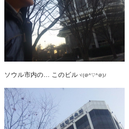
ソウル市内の… このビル
ヾ(＠^▽^＠)ﾉ