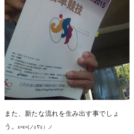
また、新たな流れを生み出す事でしょ
う。
ε=ε=(ノ≧∇≦）ノ