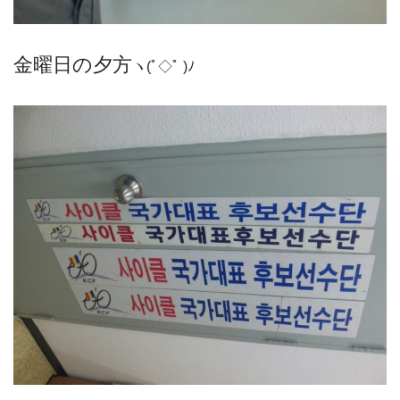
金曜日の夕方
ヽ(ﾟ◇ﾟ )ﾉ