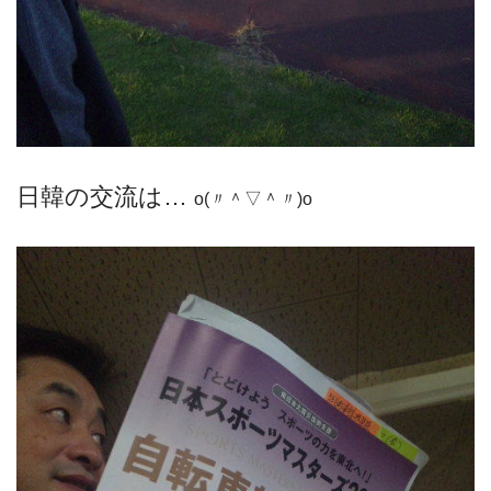
日韓の交流は…
o(〃＾▽＾〃)o