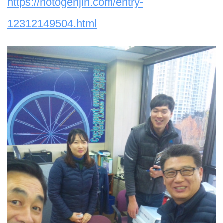
https://notogenjin.com/entry-
12312149504.html