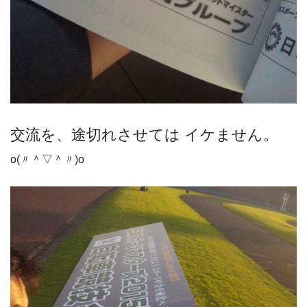
交流を、途切れさせては イケません。
o(〃＾▽＾〃)o