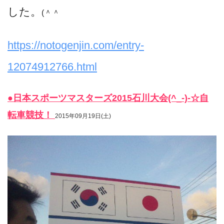
した。
(＾＾ゞ
https://notogenjin.com/entry-
12074912766.html
●日本スポーツマスターズ2015石川大会(^_-)-☆自
転車競技！
2015年09月19日(土)