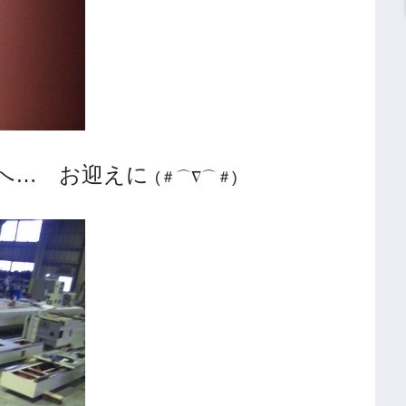
へ… お迎えに
(＃⌒∇⌒＃)ゞ