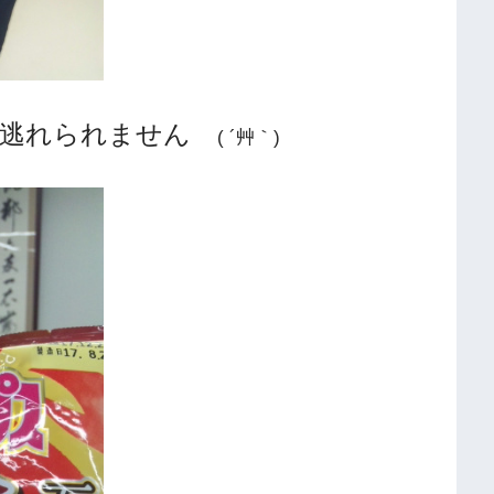
て逃れられません
( ´艸｀)