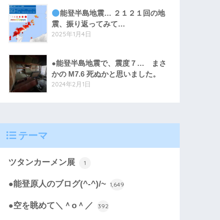
能登半島地震… ２１２１回の地
震、振り返ってみて…
2025年1月4日
●能登半島地震で、震度７… まさ
かの M7.6 死ぬかと思いました。
2024年2月1日
テーマ
ツタンカーメン展
1
●能登原人のブログ(^-^)/~
1,649
●空を眺めて＼＾o＾／
392