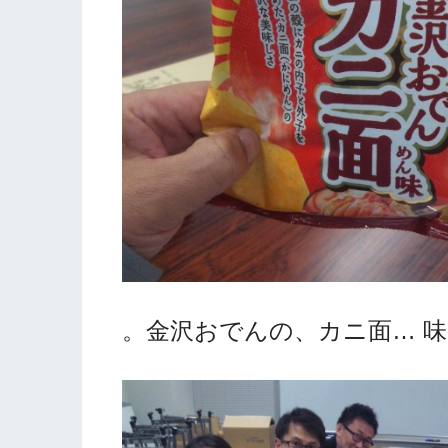
。金沢おでんの、カニ面… 味