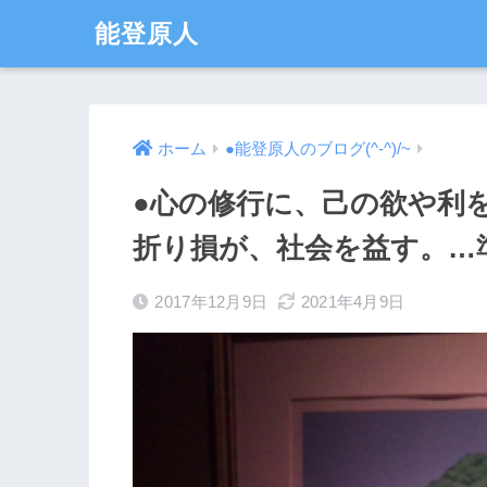
能登原人
ホーム
●能登原人のブログ(^-^)/~
●心の修行に、己の欲や利
折り損が、社会を益す。…
2017年12月9日
2021年4月9日