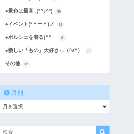
●景色は最高 .(*^ε^*)
115
●イベント(*＾ー＾)ノ
68
●ポルシェを着る(^^ゞ
81
●新しい「もの」大好きっ（^ε^）
28
その他
12
月別