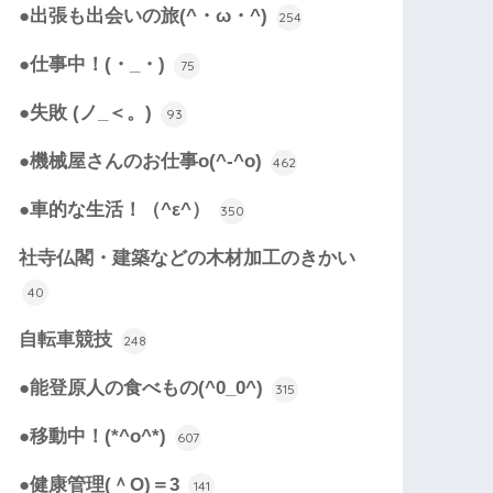
●出張も出会いの旅(^・ω・^)
254
●仕事中！(・_・)
75
●失敗 (ノ_＜。)
93
●機械屋さんのお仕事o(^-^o)
462
●車的な生活！（^ε^）
350
社寺仏閣・建築などの木材加工のきかい
40
自転車競技
248
●能登原人の食べもの(^0_0^)
315
●移動中！(*^o^*)
607
●健康管理(＾O)＝3
141