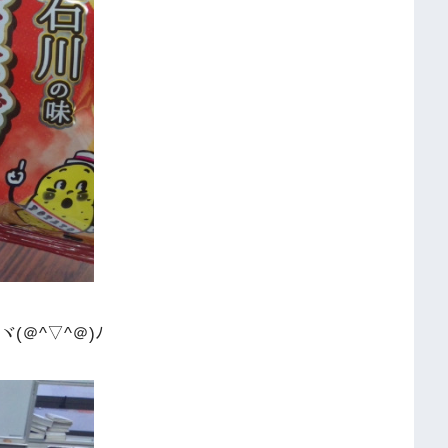
ヾ(＠^▽^＠)ﾉ