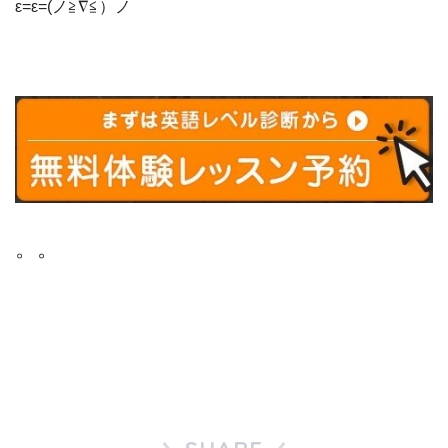
ε=ε=(ノ≧∇≦）ノ
。。