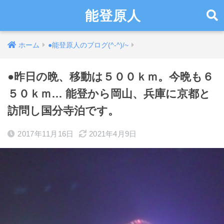
能登原人
ホーム
●能登原人のブログ(^-^)/~
●昨日の晩、移動は５００ｋｍ。今晩も６
５０ｋｍ… 能登から岡山、兵庫に京都と
訪問し国分寺泊です。
2017年11月16日
2021年4月9日