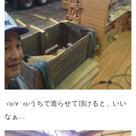
うちで造らせて頂けると、いい
ヾ(o´∀｀o)ﾉ
なぁ…