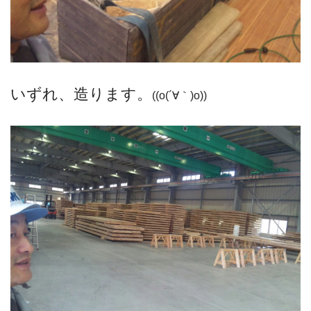
いずれ、造ります。
((o(´∀｀)o))