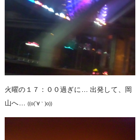
火曜の１７：００過ぎに… 出発して、岡
山へ…
((o(´∀｀)o))