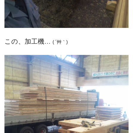
この、加工機…
( ´艸｀)