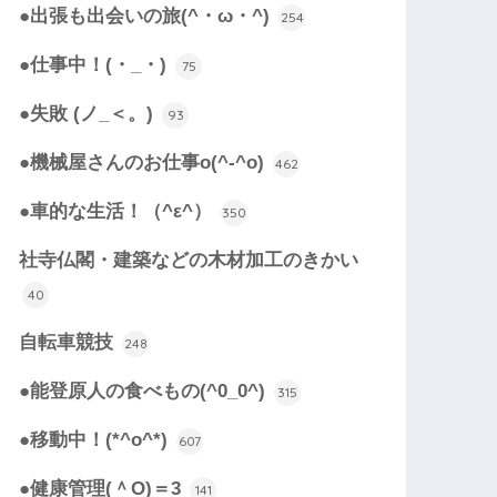
●出張も出会いの旅(^・ω・^)
254
●仕事中！(・_・)
75
●失敗 (ノ_＜。)
93
●機械屋さんのお仕事o(^-^o)
462
●車的な生活！（^ε^）
350
社寺仏閣・建築などの木材加工のきかい
40
自転車競技
248
●能登原人の食べもの(^0_0^)
315
●移動中！(*^o^*)
607
●健康管理(＾O)＝3
141