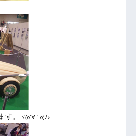
ます。
ヾ(o´∀｀o)ﾉ♪