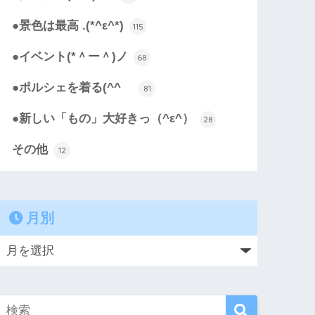
●景色は最高 .(*^ε^*)
115
●イベント(*＾ー＾)ノ
68
●ポルシェを着る(^^ゞ
81
●新しい「もの」大好きっ（^ε^）
28
その他
12
月別