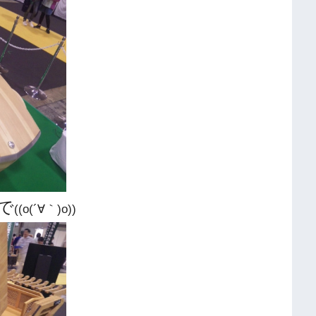
で
((o(´∀｀)o))