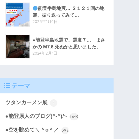
能登半島地震… ２１２１回の地
震、振り返ってみて…
2025年1月4日
●能登半島地震で、震度７… まさ
かの M7.6 死ぬかと思いました。
2024年2月1日
テーマ
ツタンカーメン展
1
●能登原人のブログ(^-^)/~
1,649
●空を眺めて＼＾o＾／
392