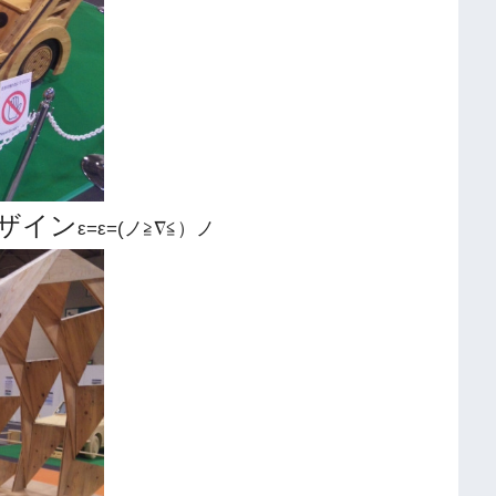
ザイン
ε=ε=(ノ≧∇≦）ノ