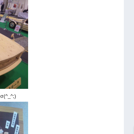
が
σ(^_^;)