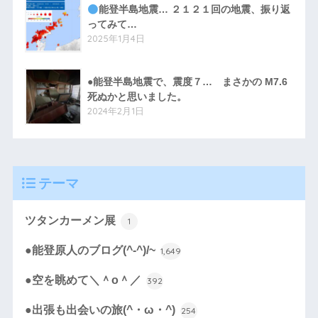
能登半島地震… ２１２１回の地震、振り返
ってみて…
2025年1月4日
●能登半島地震で、震度７… まさかの M7.6
死ぬかと思いました。
2024年2月1日
テーマ
ツタンカーメン展
1
●能登原人のブログ(^-^)/~
1,649
●空を眺めて＼＾o＾／
392
●出張も出会いの旅(^・ω・^)
254