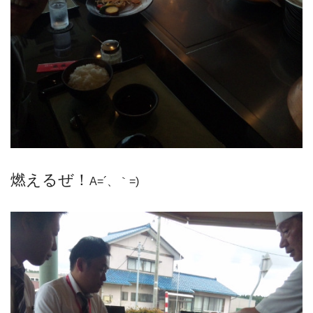
燃えるぜ！
A=´、｀=)ゞ