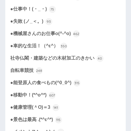
●仕事中！(・_・)
75
●失敗 (ノ_＜。)
93
●機械屋さんのお仕事o(^-^o)
462
●車的な生活！（^ε^）
350
社寺仏閣・建築などの木材加工のきかい
40
自転車競技
248
●能登原人の食べもの(^0_0^)
315
●移動中！(*^o^*)
607
●健康管理(＾O)＝3
141
●景色は最高 .(*^ε^*)
115