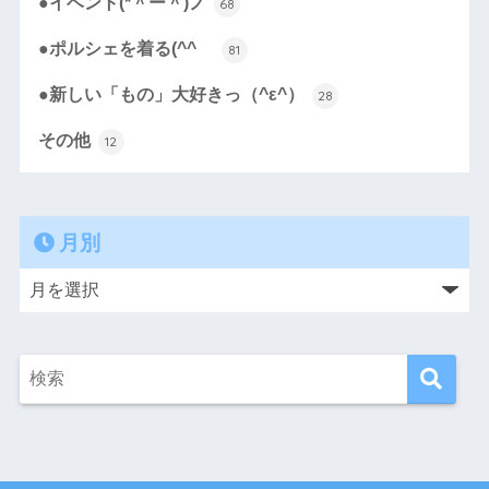
●イベント(*＾ー＾)ノ
68
●ポルシェを着る(^^ゞ
81
●新しい「もの」大好きっ（^ε^）
28
その他
12
月別