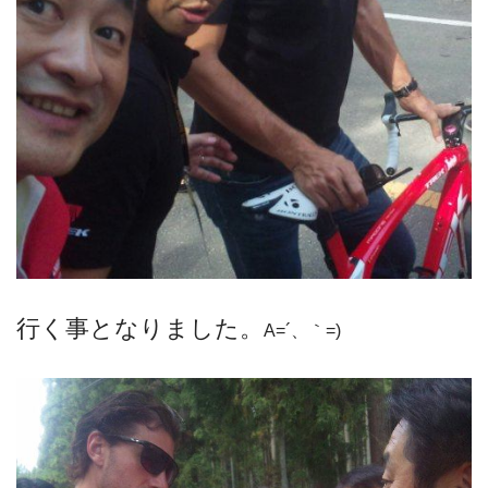
行く事となりました。
A=´、｀=)ゞ