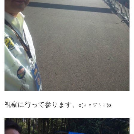
視察に行って参ります。
o(〃＾▽＾〃)o