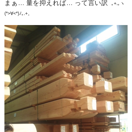
まぁ… 量を抑えれば… って言い訳
｡+.｡ヽ
(*>∀<*)ﾉ｡.+。