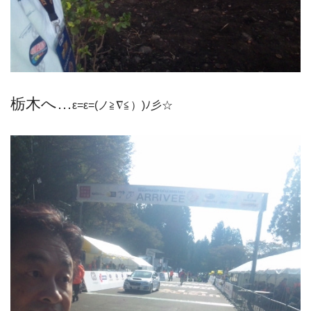
栃木へ…
ε=ε=(ノ≧∇≦）)ﾉ彡☆