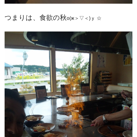
つまりは、食欲の秋
о(ж＞▽＜)ｙ ☆