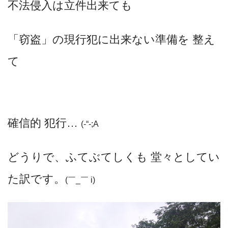
不法侵入は立件出来ても
「
窃盗」の現行犯に出来ない準備を 整え
て
確信的 犯行…
(-“-;A
どうりで、ふてぶてしくも 堂々としてい
た訳です。
(￣_￣ i)