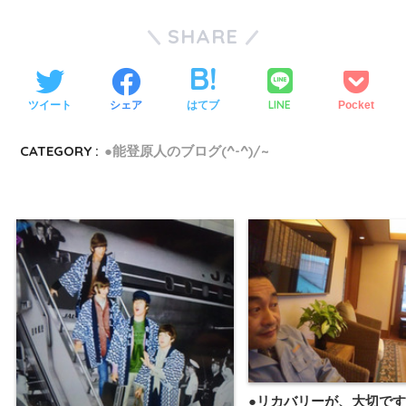
SHARE
LINE
ツイート
シェア
はてブ
Pocket
CATEGORY :
●能登原人のブログ(^-^)/~
●リカバリーが、大切で