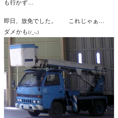
も行かず…
即日、放免でした。 これじゃぁ…
ダメかも
(ﾉ_-｡)