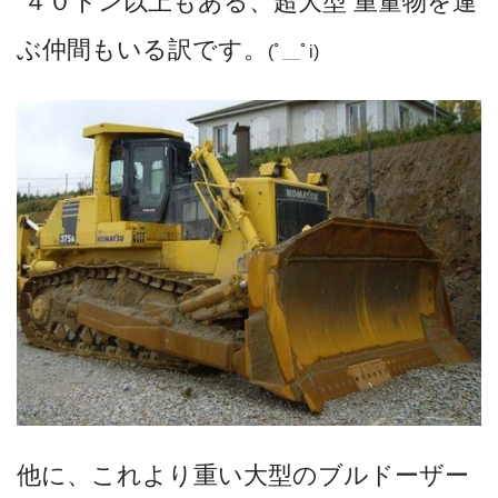
４０トン以上もある、超大型 重量物を運
ぶ仲間もいる訳です。
(ﾟ＿ﾟi)
他に、これより重い大型のブルドーザー