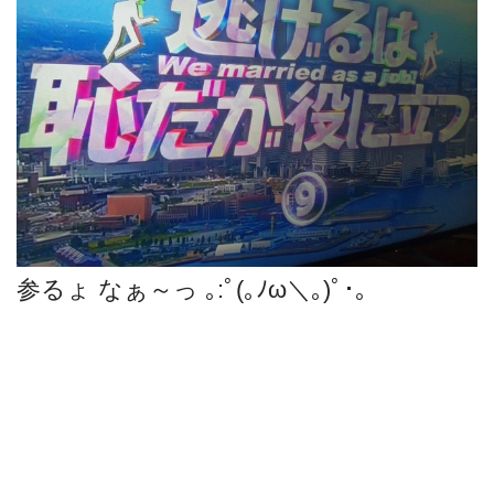
参るょ なぁ～っ ｡:ﾟ(｡ﾉω＼｡)ﾟ･｡