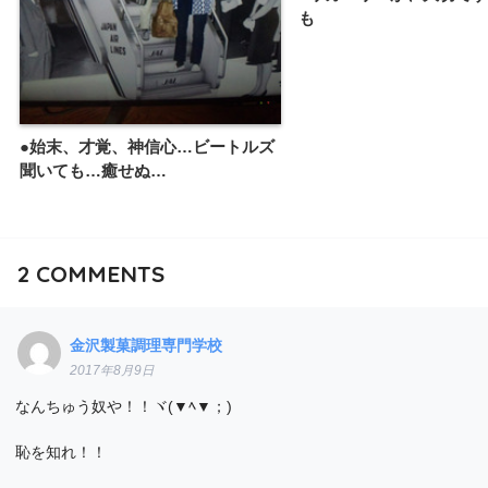
も
●始末、才覚、神信心…ビートルズ
聞いても…癒せぬ…
2
COMMENTS
金沢製菓調理専門学校
2017年8月9日
なんちゅう奴や！！ヾ(▼ﾍ▼；)
恥を知れ！！