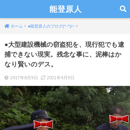
能登原人
ホーム
●能登原人のブログ(^-^)/~
●大型建設機械の窃盗犯を、現行犯でも逮
捕できない現実。残念な事に、泥棒はか
なり賢いのデス。
2017年8月9日
2021年4月9日