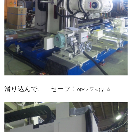
滑り込んで… セーフ！
о(ж＞▽＜)ｙ ☆