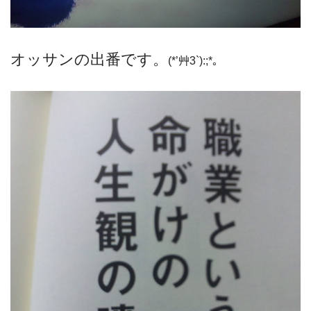
オッサンの出番です。
(*’艸3`):;*｡