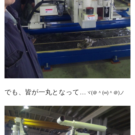
でも、皆が一丸となって…
ヾ(＠＾(∞)＾＠)ノ