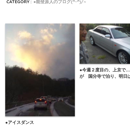
CATEGORY :
●能登原人のブログ(^-^)/~
●今週２度目の、上京で…
が 国分寺で泊り、明日
●アイスダンス