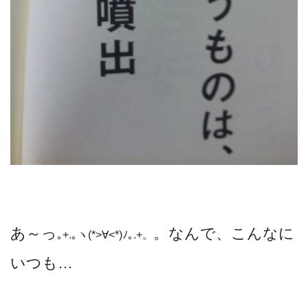
あ～っ
。なんで、こんなに
｡+.｡ヽ(*>∀<*)ﾉ｡.+。
いつも…