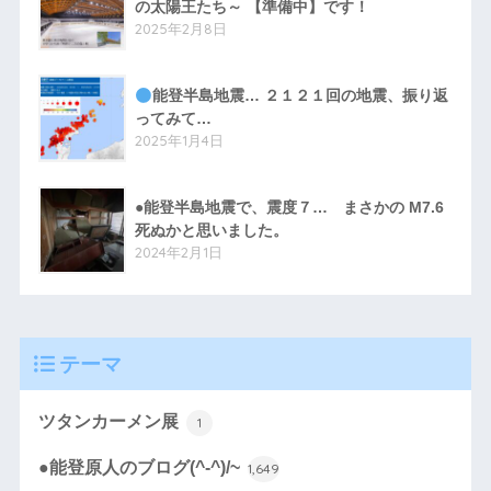
の太陽王たち～ 【準備中】です！
2025年2月8日
能登半島地震… ２１２１回の地震、振り返
ってみて…
2025年1月4日
●能登半島地震で、震度７… まさかの M7.6
死ぬかと思いました。
2024年2月1日
テーマ
ツタンカーメン展
1
●能登原人のブログ(^-^)/~
1,649