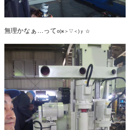
無理かなぁ…って
о(ж＞▽＜)ｙ ☆