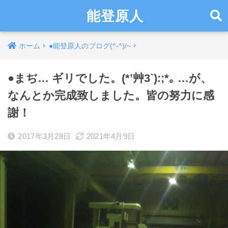
能登原人
ホーム
●能登原人のブログ(^-^)/~
●まぢ… ギリでした。(*’艸3`):;*｡ …が、
なんとか完成致しました。皆の努力に感
謝！
2017年3月28日
2021年4月9日