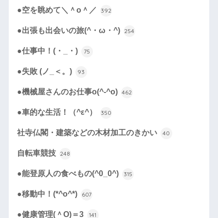
●空を眺めて＼＾o＾／
392
●出張も出会いの旅(^・ω・^)
254
●仕事中！(・_・)
75
●失敗 (ノ_＜。)
93
●機械屋さんのお仕事o(^-^o)
462
●車的な生活！（^ε^）
350
社寺仏閣・建築などの木材加工のきかい
40
自転車競技
248
●能登原人の食べもの(^0_0^)
315
●移動中！(*^o^*)
607
●健康管理(＾O)＝3
141