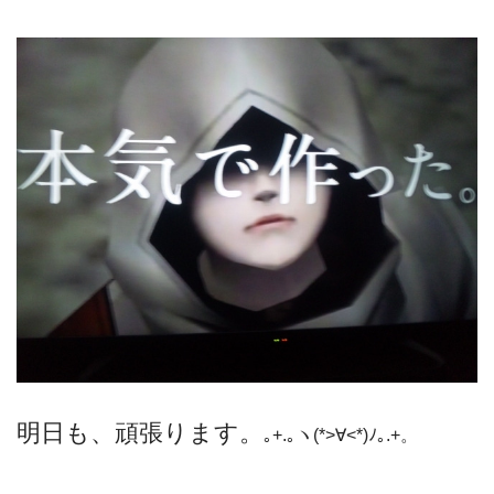
明日も、頑張ります。
｡+.｡ヽ(*>∀<*)ﾉ｡.+。