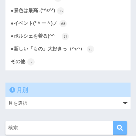
●景色は最高 .(*^ε^*)
115
●イベント(*＾ー＾)ノ
68
●ポルシェを着る(^^ゞ
81
●新しい「もの」大好きっ（^ε^）
28
その他
12
月別