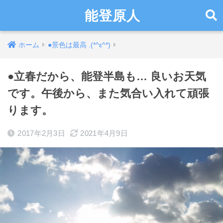
能登原人
ホーム
●景色は最高 .(*^ε^*)
●立春だから、能登半島も… 良いお天気
です。午後から、また気合い入れて頑張
ります。
2017年2月3日
2021年4月9日