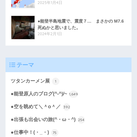
2025年1月4日
●能登半島地震で、震度７… まさかの M7.6
死ぬかと思いました。
2024年2月1日
テーマ
ツタンカーメン展
1
●能登原人のブログ(^-^)/~
1,649
●空を眺めて＼＾o＾／
392
●出張も出会いの旅(^・ω・^)
254
●仕事中！(・_・)
75