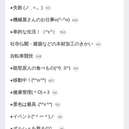
●失敗 (ノ_＜。)
93
●機械屋さんのお仕事o(^-^o)
462
●車的な生活！（^ε^）
350
社寺仏閣・建築などの木材加工のきかい
40
自転車競技
248
●能登原人の食べもの(^0_0^)
315
●移動中！(*^o^*)
607
●健康管理(＾O)＝3
141
●景色は最高 .(*^ε^*)
115
●イベント(*＾ー＾)ノ
68
●ポルシェを着る(^^ゞ
81