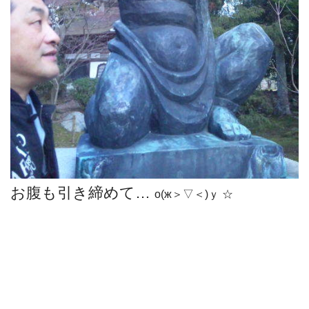
お腹も引き締めて…
о(ж＞▽＜)ｙ ☆