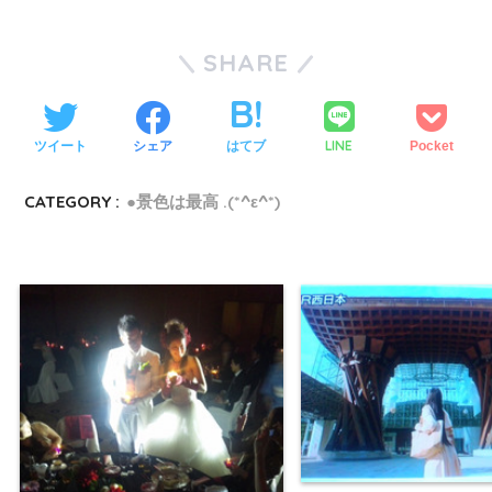
SHARE
LINE
ツイート
シェア
はてブ
Pocket
CATEGORY :
●景色は最高 .(*^ε^*)