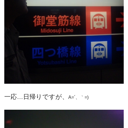
一応…日帰りですが、
A=´、｀=)ゞ