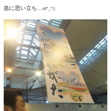
急に思い立ち…
σ(^_^;)