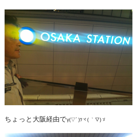
ちょっと大阪経由で
γ(▽´ )ﾂヾ( ｀▽)ゞ