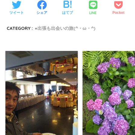
LINE
ツイート
シェア
はてブ
Pocket
CATEGORY :
●出張も出会いの旅(^・ω・^)