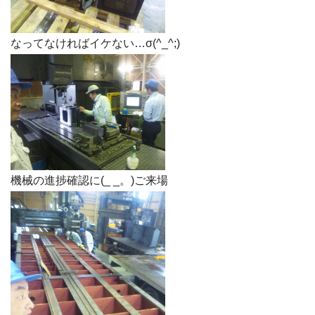
なってなければイケない…σ(^_^;)
機械の進捗確認に(_ _。)ご来場