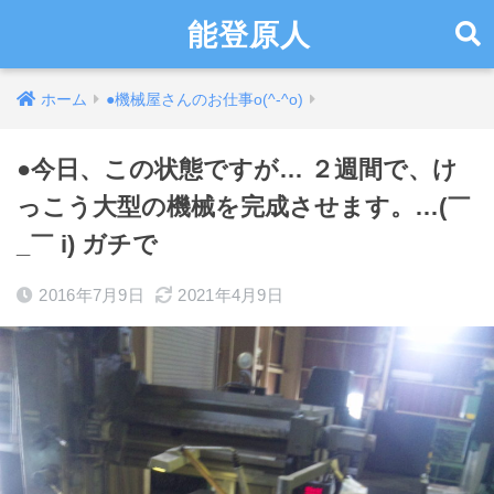
能登原人
ホーム
●機械屋さんのお仕事o(^-^o)
●今日、この状態ですが… ２週間で、け
っこう大型の機械を完成させます。…(￣
_￣ i) ガチで
2016年7月9日
2021年4月9日