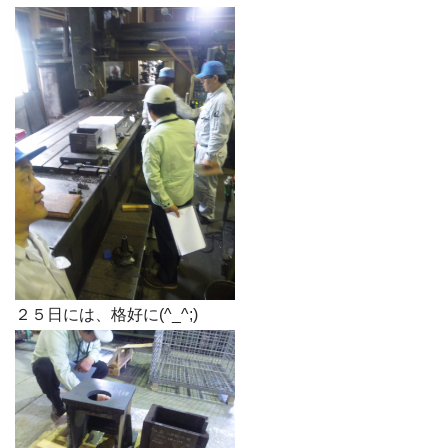
２５日には、格好に(^_^;)