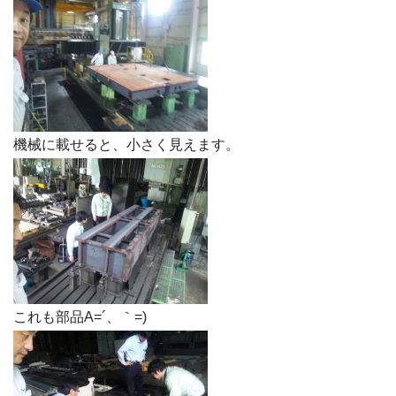
機械に載せると、小さく見えます。
これも部品A=´、｀=)ゞ