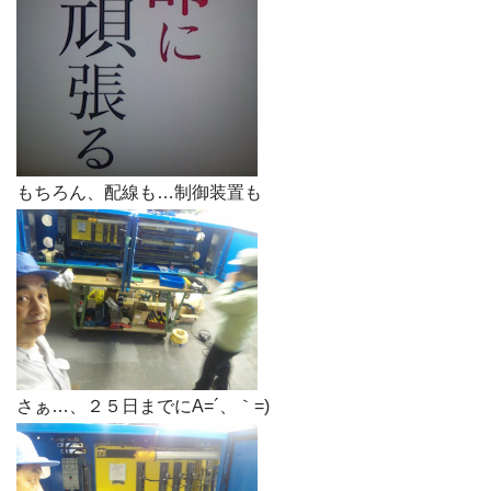
もちろん、配線も…制御装置も
さぁ…、２５日までにA=´、｀=)ゞ