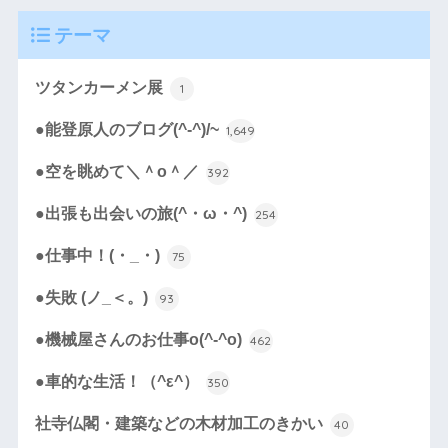
テーマ
ツタンカーメン展
1
●能登原人のブログ(^-^)/~
1,649
●空を眺めて＼＾o＾／
392
●出張も出会いの旅(^・ω・^)
254
●仕事中！(・_・)
75
●失敗 (ノ_＜。)
93
●機械屋さんのお仕事o(^-^o)
462
●車的な生活！（^ε^）
350
社寺仏閣・建築などの木材加工のきかい
40