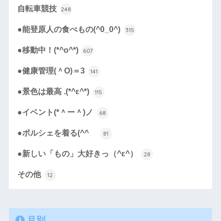
自転車競技
248
●能登原人の食べもの(^0_0^)
315
●移動中！(*^o^*)
607
●健康管理(＾O)＝3
141
●景色は最高 .(*^ε^*)
115
●イベント(*＾ー＾)ノ
68
●ポルシェを着る(^^ゞ
81
●新しい「もの」大好きっ（^ε^）
28
その他
12
月別