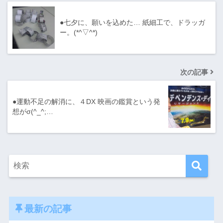
●七夕に、願いを込めた… 紙細工で、ドラッガ
ー。(*^▽^*)
次の記事
●運動不足の解消に、４DX 映画の鑑賞という発
想がσ(^_^;…
最新の記事