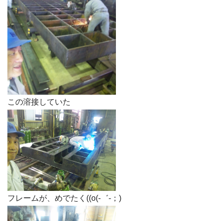
この溶接していた
フレームが、めでたく((o(-゛-；)