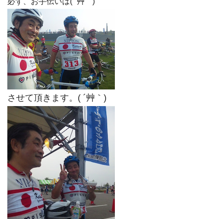
必ず、お手伝いは( ´艸｀)
させて頂きます。( ´艸｀)