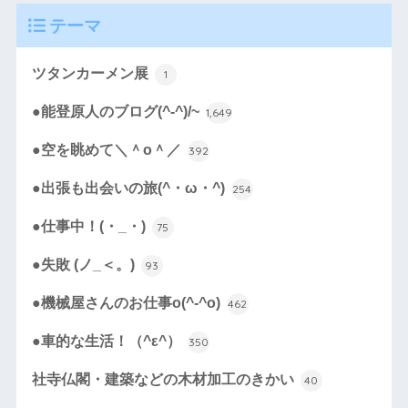
テーマ
ツタンカーメン展
1
●能登原人のブログ(^-^)/~
1,649
●空を眺めて＼＾o＾／
392
●出張も出会いの旅(^・ω・^)
254
●仕事中！(・_・)
75
●失敗 (ノ_＜。)
93
●機械屋さんのお仕事o(^-^o)
462
●車的な生活！（^ε^）
350
社寺仏閣・建築などの木材加工のきかい
40