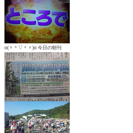
o(〃＾▽＾〃)o 今日の朝刊