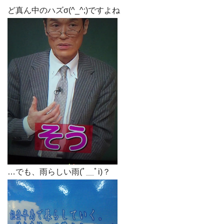
ど真ん中のハズσ(^_^;)ですよね
…でも、雨らしい雨(ﾟ＿ﾟi)？