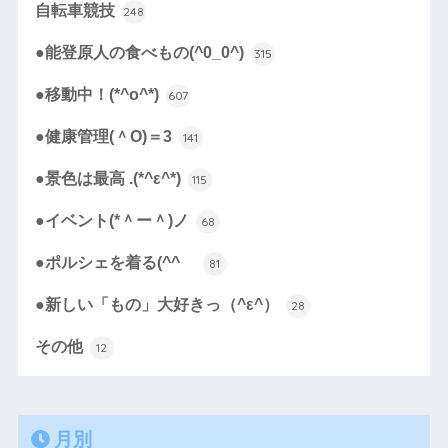
自転車競技
248
●能登原人の食べもの(^0_0^)
315
●移動中！(*^o^*)
607
●健康管理(＾O)＝3
141
●景色は最高 .(*^ε^*)
115
●イベント(*＾ー＾)ノ
68
●ポルシェを着る(^^ゞ
81
●新しい「もの」大好きっ（^ε^）
28
その他
12
月別