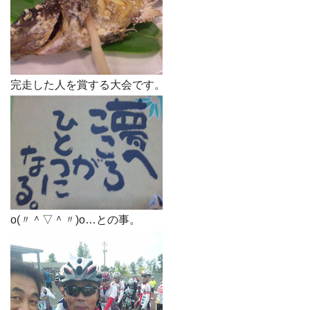
完走した人を賞する大会です。
o(〃＾▽＾〃)o…との事。