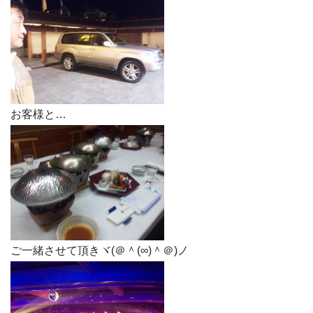
お客様と…
ご一緒させて頂きヾ(＠＾(∞)＾＠)ノ