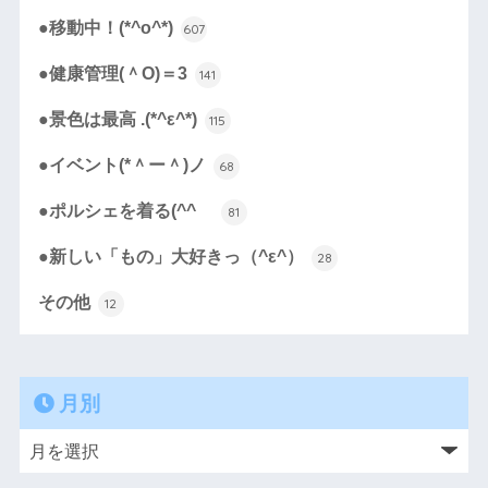
●移動中！(*^o^*)
607
●健康管理(＾O)＝3
141
●景色は最高 .(*^ε^*)
115
●イベント(*＾ー＾)ノ
68
●ポルシェを着る(^^ゞ
81
●新しい「もの」大好きっ（^ε^）
28
その他
12
月別