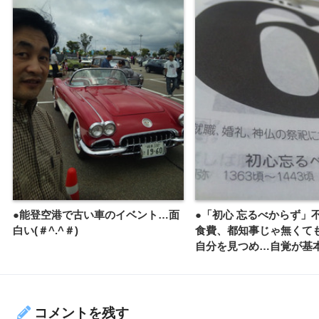
●能登空港で古い車のイベント…面
●「初心 忘るべからず」
白い(＃^.^＃)
食費、都知事じゃ無くて
自分を見つめ…自覚が基
コメントを残す