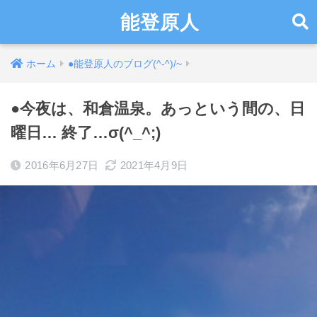
能登原人
ホーム
●能登原人のブログ(^-^)/~
●今夜は、和倉温泉。あっという間の、日
曜日… 終了…σ(^_^;)
2016年6月27日
2021年4月9日