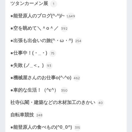
ツタンカーメン展
1
●能登原人のブログ(^-^)/~
1,649
●空を眺めて＼＾o＾／
392
●出張も出会いの旅(^・ω・^)
254
●仕事中！(・_・)
75
●失敗 (ノ_＜。)
93
●機械屋さんのお仕事o(^-^o)
462
●車的な生活！（^ε^）
350
社寺仏閣・建築などの木材加工のきかい
40
自転車競技
248
●能登原人の食べもの(^0_0^)
315