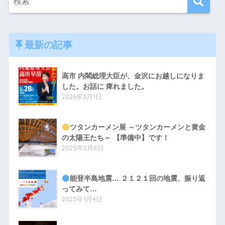
最新の記事
高市 内閣総理大臣が、金沢にお越しになりま
した。お話に 痺れました。
2026年3月1日
ツタンカーメン展 ～ツタンカーメンと黄金
の太陽王たち～ 【準備中】です！
2025年2月8日
能登半島地震… ２１２１回の地震、振り返
ってみて…
2025年1月4日