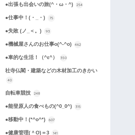
●出張も出会いの旅(^・ω・^)
254
●仕事中！(・_・)
75
●失敗 (ノ_＜。)
93
●機械屋さんのお仕事o(^-^o)
462
●車的な生活！（^ε^）
350
社寺仏閣・建築などの木材加工のきかい
40
自転車競技
248
●能登原人の食べもの(^0_0^)
315
●移動中！(*^o^*)
607
●健康管理(＾O)＝3
141