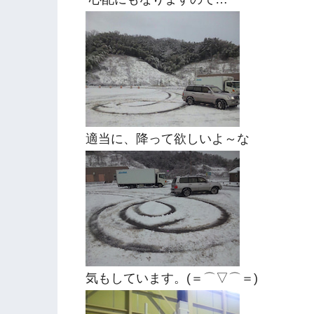
適当に、降って欲しいよ～な
気もしています。(＝⌒▽⌒＝)