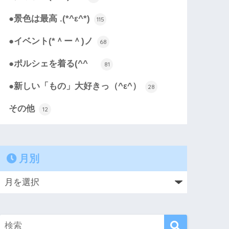
●景色は最高 .(*^ε^*)
115
●イベント(*＾ー＾)ノ
68
●ポルシェを着る(^^ゞ
81
●新しい「もの」大好きっ（^ε^）
28
その他
12
月別