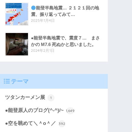
能登半島地震… ２１２１回の地
震、振り返ってみて…
2025年1月4日
●能登半島地震で、震度７… まさ
かの M7.6 死ぬかと思いました。
2024年2月1日
テーマ
ツタンカーメン展
1
●能登原人のブログ(^-^)/~
1,649
●空を眺めて＼＾o＾／
392