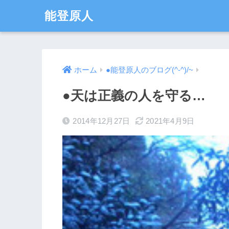
能登原人
ホーム
●能登原人のブログ(^-^)/~
●天は正義の人を守る…
2014年12月27日
2021年4月9日