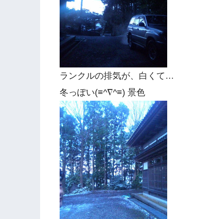
ランクルの排気が、白くて…
冬っぽい(≡^∇^≡) 景色