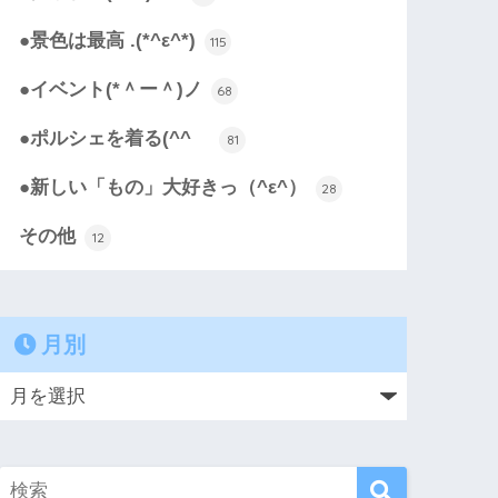
●景色は最高 .(*^ε^*)
115
●イベント(*＾ー＾)ノ
68
●ポルシェを着る(^^ゞ
81
●新しい「もの」大好きっ（^ε^）
28
その他
12
月別