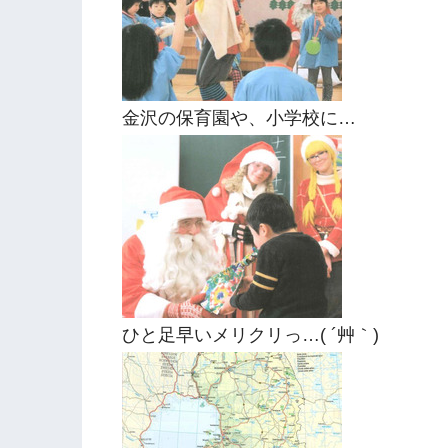
金沢の保育園や、小学校に…
ひと足早いメリクリっ…( ´艸｀)