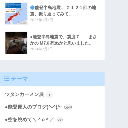
能登半島地震… ２１２１回の地
震、振り返ってみて…
2025年1月4日
●能登半島地震で、震度７… まさ
かの M7.6 死ぬかと思いました。
2024年2月1日
テーマ
ツタンカーメン展
1
●能登原人のブログ(^-^)/~
1,649
●空を眺めて＼＾o＾／
392