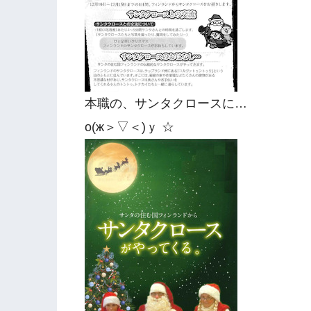
本職の、サンタクロースに…
о(ж＞▽＜)ｙ ☆