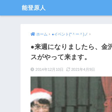
能登原人
ホーム
●イベント(*＾ー＾)ノ
●来週になりましたら、金
スがやって来ます。
2014年12月10日
2021年4月9日