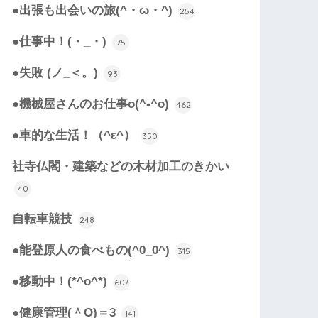
●出張も出会いの旅(^・ω・^)
254
●仕事中！(・_・)
75
●失敗 (ノ_＜。)
93
●機械屋さんのお仕事o(^-^o)
462
●車的な生活！（^ε^）
350
社寺仏閣・建築などの木材加工のきかい
40
自転車競技
248
●能登原人の食べもの(^0_0^)
315
●移動中！(*^o^*)
607
●健康管理(＾O)＝3
141