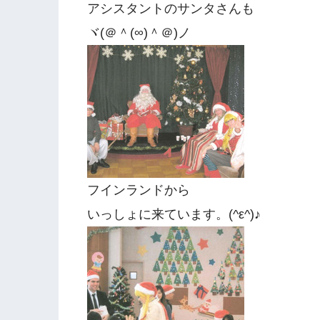
アシスタントのサンタさんも
ヾ(＠＾(∞)＾＠)ノ
フインランドから
いっしょに来ています。(^ε^)♪