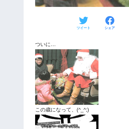
ツイート
シェア
ついに…
この歳になって、(^_^;)