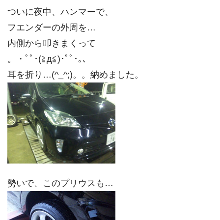
ついに夜中、ハンマーで、
フエンダーの外周を…
内側から叩きまくって
。・ﾟﾟ･(≧д≦)･ﾟﾟ･｡、
耳を折り…(^_^;)。。納めました。
勢いで、このプリウスも…