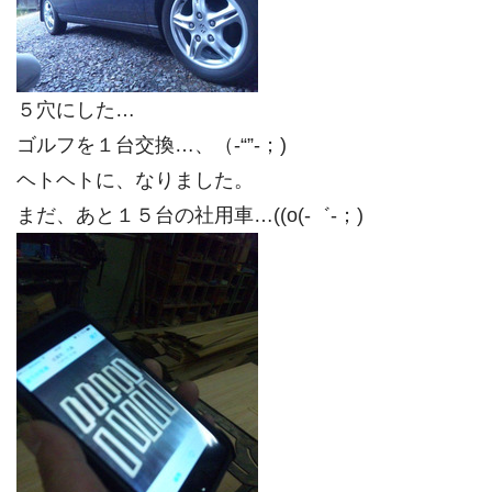
５穴にした…
ゴルフを１台交換…、（-“”-；)
ヘトヘトに、なりました。
まだ、あと１５台の社用車…((o(-゛-；)