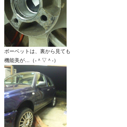
ボーベットは、裏から見ても
機能美が…（‐＾▽＾‐）