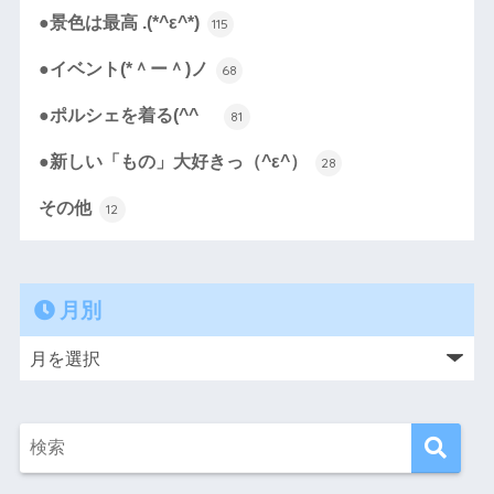
●景色は最高 .(*^ε^*)
115
●イベント(*＾ー＾)ノ
68
●ポルシェを着る(^^ゞ
81
●新しい「もの」大好きっ（^ε^）
28
その他
12
月別