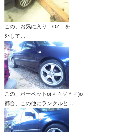
この、お気に入り OZ を
外して…
この、ボーベットo(〃＾▽＾〃)o
都合、この他にランクルと…