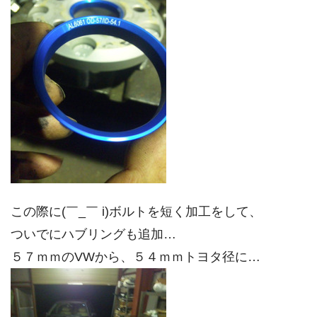
この際に(￣_￣ i)ボルトを短く加工をして、
ついでにハブリングも追加…
５７ｍｍのVWから、５４ｍｍトヨタ径に…