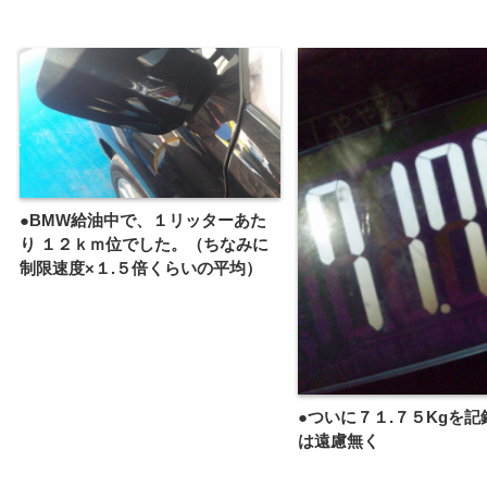
●BMW給油中で、１リッターあた
り １２ｋｍ位でした。（ちなみに
制限速度×１.５倍くらいの平均）
●ついに７１.７５Kgを記
は遠慮無く