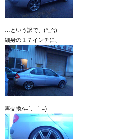
…という訳で、(^_^;)
細身の１７インチに、
再交換A=´、｀=)ゞ