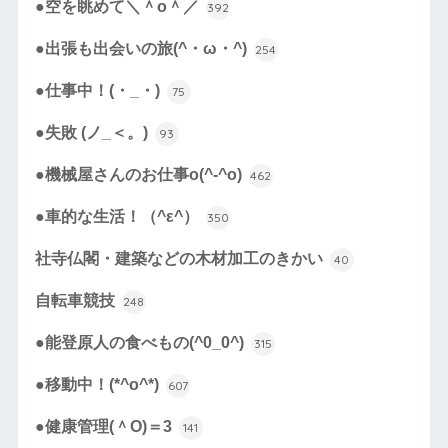
●空を眺めて＼＾o＾／
392
●出張も出会いの旅(^・ω・^)
254
●仕事中！(・_・)
75
●失敗 (ノ_＜。)
93
●機械屋さんのお仕事o(^-^o)
462
●車的な生活！（^ε^）
350
社寺仏閣・建築などの木材加工のきかい
40
自転車競技
248
●能登原人の食べもの(^0_0^)
315
●移動中！(*^o^*)
607
●健康管理(＾O)＝3
141