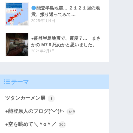
能登半島地震… ２１２１回の地
震、振り返ってみて…
2025年1月4日
●能登半島地震で、震度７… まさ
かの M7.6 死ぬかと思いました。
2024年2月1日
テーマ
ツタンカーメン展
1
●能登原人のブログ(^-^)/~
1,649
●空を眺めて＼＾o＾／
392