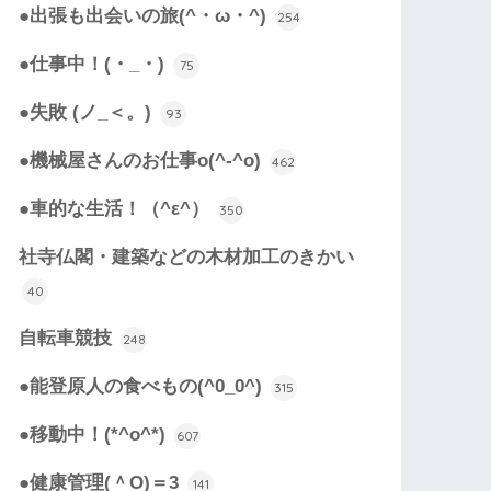
●出張も出会いの旅(^・ω・^)
254
●仕事中！(・_・)
75
●失敗 (ノ_＜。)
93
●機械屋さんのお仕事o(^-^o)
462
●車的な生活！（^ε^）
350
社寺仏閣・建築などの木材加工のきかい
40
自転車競技
248
●能登原人の食べもの(^0_0^)
315
●移動中！(*^o^*)
607
●健康管理(＾O)＝3
141