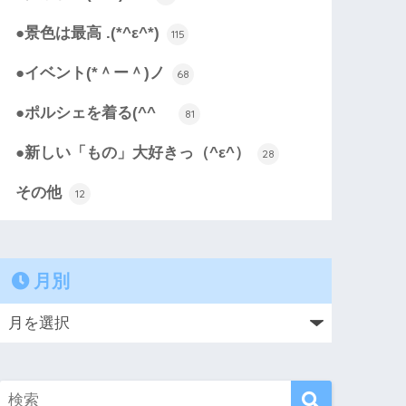
●景色は最高 .(*^ε^*)
115
●イベント(*＾ー＾)ノ
68
●ポルシェを着る(^^ゞ
81
●新しい「もの」大好きっ（^ε^）
28
その他
12
月別