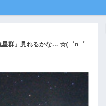
星群」見れるかな… ☆(゜o゜