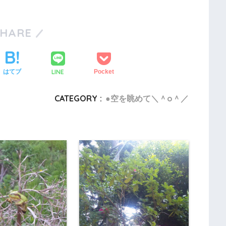
SHARE
LINE
はてブ
Pocket
CATEGORY :
●空を眺めて＼＾o＾／