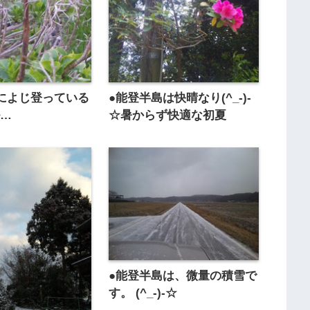
によじ登っている
●能登半島は快晴なり(^_-)-
ル…
☆暑からず快適な初夏
●能登半島は、微量の積雪で
す。 (^_-)-☆