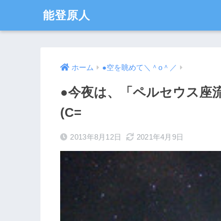
能登原人
ホーム
●空を眺めて＼＾o＾／
●今夜は、「ペルセウス座流
(C=
2013年8月12日
2021年4月9日