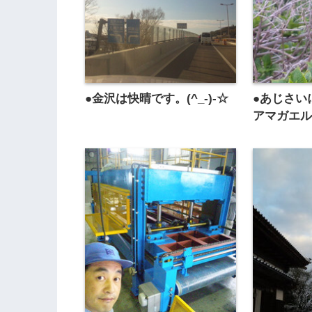
●金沢は快晴です。(^_-)-☆
●あじさい
アマガエ