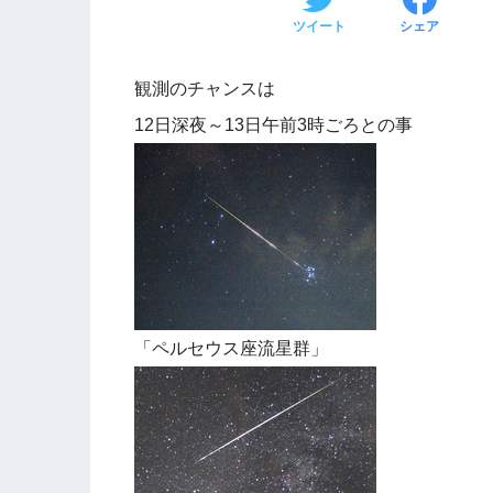
ツイート
シェア
観測のチャンスは
12日深夜～13日午前3時ごろとの事
「ペルセウス座流星群」