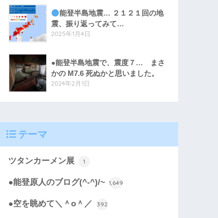
能登半島地震… ２１２１回の地
震、振り返ってみて…
2025年1月4日
●能登半島地震で、震度７… まさ
かの M7.6 死ぬかと思いました。
2024年2月1日
テーマ
ツタンカーメン展
1
●能登原人のブログ(^-^)/~
1,649
●空を眺めて＼＾o＾／
392