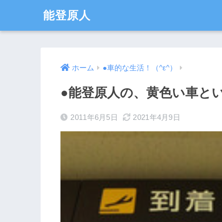
能登原人
ホーム
●車的な生活！（^ε^）
●能登原人の、黄色い車と
2011年6月5日
2021年4月9日