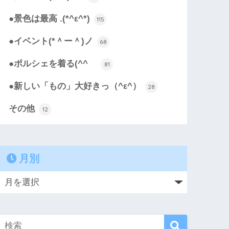
●景色は最高 .(*^ε^*)
115
●イベント(*＾ー＾)ノ
68
●ポルシェを着る(^^ゞ
81
●新しい「もの」大好きっ（^ε^）
28
その他
12
月別