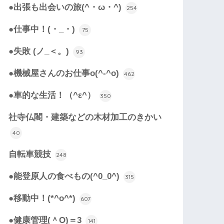
●出張も出会いの旅(^・ω・^)
254
●仕事中！(・_・)
75
●失敗 (ノ_＜。)
93
●機械屋さんのお仕事o(^-^o)
462
●車的な生活！（^ε^）
350
社寺仏閣・建築などの木材加工のきかい
40
自転車競技
248
●能登原人の食べもの(^0_0^)
315
●移動中！(*^o^*)
607
●健康管理(＾O)＝3
141