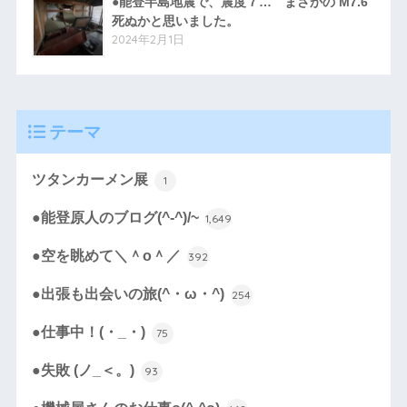
●能登半島地震で、震度７… まさかの M7.6
死ぬかと思いました。
2024年2月1日
テーマ
ツタンカーメン展
1
●能登原人のブログ(^-^)/~
1,649
●空を眺めて＼＾o＾／
392
●出張も出会いの旅(^・ω・^)
254
●仕事中！(・_・)
75
●失敗 (ノ_＜。)
93