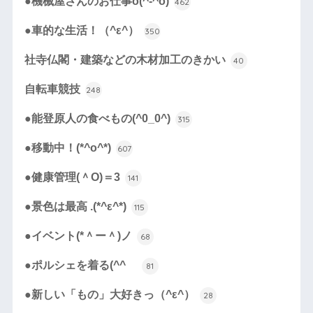
●機械屋さんのお仕事o(^-^o)
462
●車的な生活！（^ε^）
350
社寺仏閣・建築などの木材加工のきかい
40
自転車競技
248
●能登原人の食べもの(^0_0^)
315
●移動中！(*^o^*)
607
●健康管理(＾O)＝3
141
●景色は最高 .(*^ε^*)
115
●イベント(*＾ー＾)ノ
68
●ポルシェを着る(^^ゞ
81
●新しい「もの」大好きっ（^ε^）
28