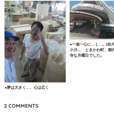
●一途一心に… (_ _。)
小川… ときかわ町、都
寺な月曜日でした。
●夢は大きく…、心は広く
2
COMMENTS