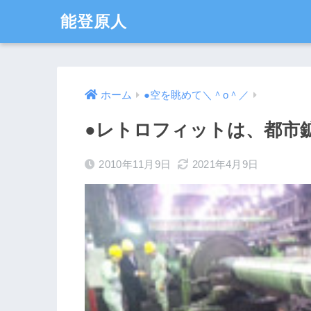
能登原人
ホーム
●空を眺めて＼＾o＾／
●レトロフィットは、都市
2010年11月9日
2021年4月9日