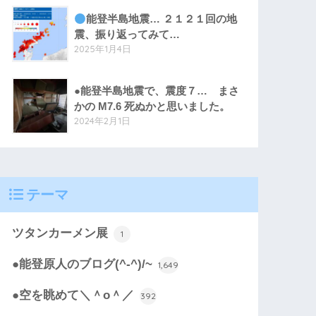
能登半島地震… ２１２１回の地
震、振り返ってみて…
2025年1月4日
●能登半島地震で、震度７… まさ
かの M7.6 死ぬかと思いました。
2024年2月1日
テーマ
ツタンカーメン展
1
●能登原人のブログ(^-^)/~
1,649
●空を眺めて＼＾o＾／
392