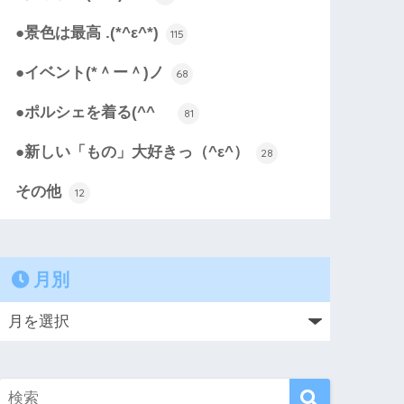
●景色は最高 .(*^ε^*)
115
●イベント(*＾ー＾)ノ
68
●ポルシェを着る(^^ゞ
81
●新しい「もの」大好きっ（^ε^）
28
その他
12
月別