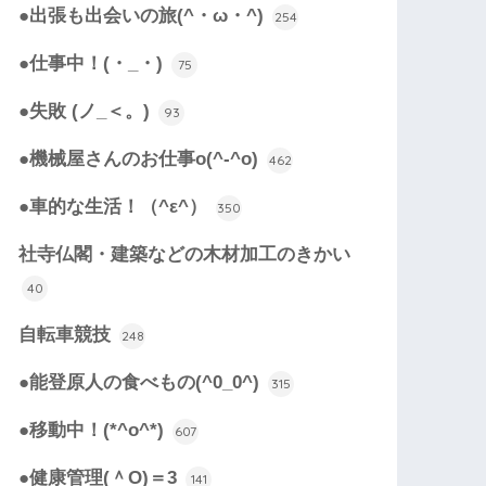
●出張も出会いの旅(^・ω・^)
254
●仕事中！(・_・)
75
●失敗 (ノ_＜。)
93
●機械屋さんのお仕事o(^-^o)
462
●車的な生活！（^ε^）
350
社寺仏閣・建築などの木材加工のきかい
40
自転車競技
248
●能登原人の食べもの(^0_0^)
315
●移動中！(*^o^*)
607
●健康管理(＾O)＝3
141