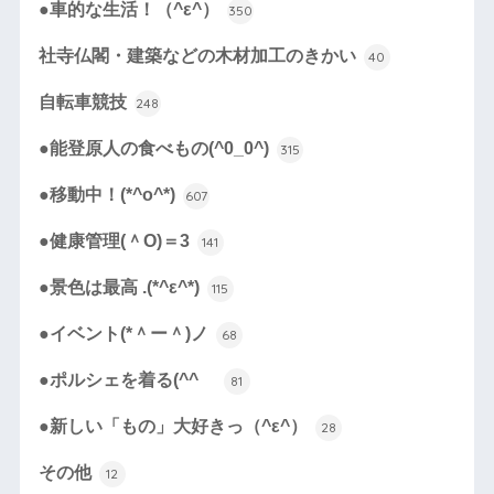
●車的な生活！（^ε^）
350
社寺仏閣・建築などの木材加工のきかい
40
自転車競技
248
●能登原人の食べもの(^0_0^)
315
●移動中！(*^o^*)
607
●健康管理(＾O)＝3
141
●景色は最高 .(*^ε^*)
115
●イベント(*＾ー＾)ノ
68
●ポルシェを着る(^^ゞ
81
●新しい「もの」大好きっ（^ε^）
28
その他
12