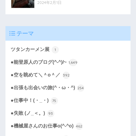
2024年2月1日
テーマ
ツタンカーメン展
1
●能登原人のブログ(^-^)/~
1,649
●空を眺めて＼＾o＾／
392
●出張も出会いの旅(^・ω・^)
254
●仕事中！(・_・)
75
●失敗 (ノ_＜。)
93
●機械屋さんのお仕事o(^-^o)
462