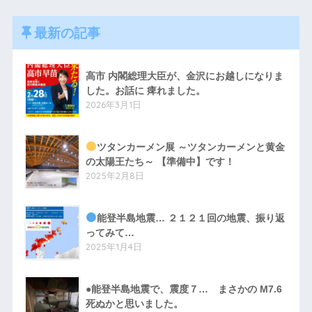
最新の記事
高市 内閣総理大臣が、金沢にお越しになりま
した。お話に 痺れました。
2026年3月1日
ツタンカーメン展 ～ツタンカーメンと黄金
の太陽王たち～ 【準備中】です！
2025年2月8日
能登半島地震… ２１２１回の地震、振り返
ってみて…
2025年1月4日
●能登半島地震で、震度７… まさかの M7.6
死ぬかと思いました。