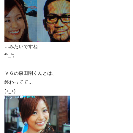
…みたいですね
f^_^;
Ｖ６の森田剛くんとは、
終わってて…
(+_+)