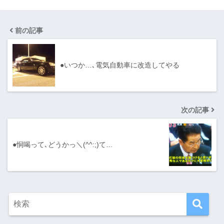
前の記事
●いつか…､電気自動車に改造してやる
次の記事
●恫喝って､どうかっ＼(^^:;)て…