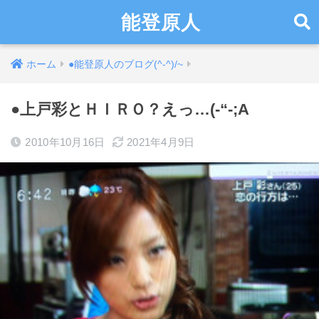
能登原人
ホーム
●能登原人のブログ(^-^)/~
●上戸彩とＨＩＲＯ？えっ…(-“-;A
2010年10月16日
2021年4月9日