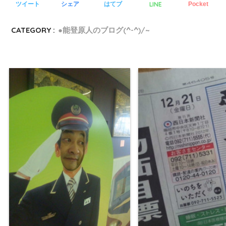
LINE
ツイート
シェア
はてブ
Pocket
CATEGORY :
●能登原人のブログ(^-^)/~