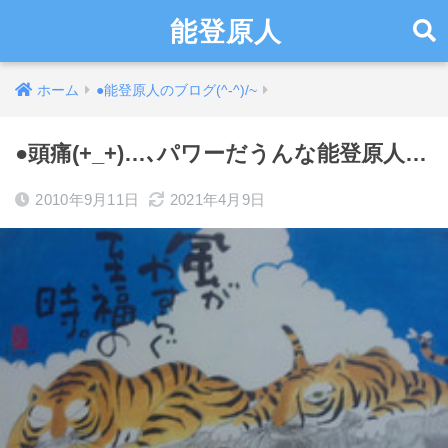
能登原人
ホーム
●能登原人のブログ(^-^)/~
●頭痛(+_+)…､パワーだうんな能登原人…
2010年9月11日
2021年4月9日