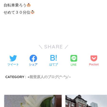
自転車乗ろう
せめて３０分位
SHARE
LINE
ツイート
シェア
はてブ
Pocket
CATEGORY :
●能登原人のブログ(^-^)/~