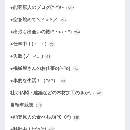
●能登原人のブログ(^-^)/~
1,649
●空を眺めて＼＾o＾／
392
●出張も出会いの旅(^・ω・^)
254
●仕事中！(・_・)
75
●失敗 (ノ_＜。)
93
●機械屋さんのお仕事o(^-^o)
462
●車的な生活！（^ε^）
350
社寺仏閣・建築などの木材加工のきかい
40
自転車競技
248
●能登原人の食べもの(^0_0^)
315
●移動中！(*^o^*)
607