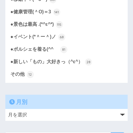
●健康管理(＾O)＝3
141
●景色は最高 .(*^ε^*)
115
●イベント(*＾ー＾)ノ
68
●ポルシェを着る(^^ゞ
81
●新しい「もの」大好きっ（^ε^）
28
その他
12
月別