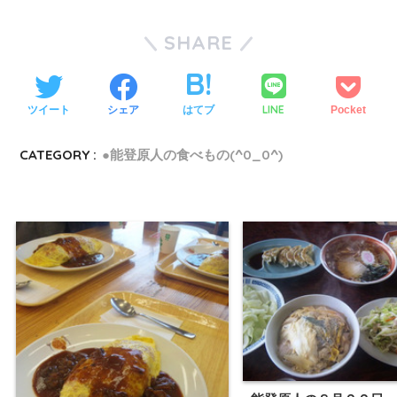
SHARE
LINE
ツイート
シェア
はてブ
Pocket
CATEGORY :
●能登原人の食べもの(^0_0^)