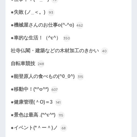
●失敗 (ノ_＜。)
93
●機械屋さんのお仕事o(^-^o)
462
●車的な生活！（^ε^）
350
社寺仏閣・建築などの木材加工のきかい
40
自転車競技
248
●能登原人の食べもの(^0_0^)
315
●移動中！(*^o^*)
607
●健康管理(＾O)＝3
141
●景色は最高 .(*^ε^*)
115
●イベント(*＾ー＾)ノ
68