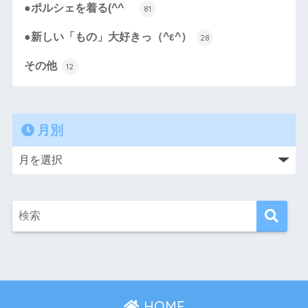
●ポルシェを着る(^^ゞ
81
●新しい「もの」大好きっ（^ε^）
28
その他
12
月別
HOME