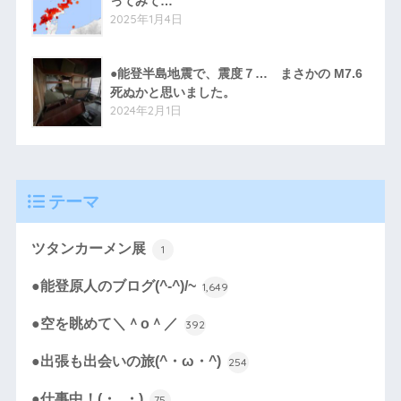
ってみて…
2025年1月4日
●能登半島地震で、震度７… まさかの M7.6
死ぬかと思いました。
2024年2月1日
テーマ
ツタンカーメン展
1
●能登原人のブログ(^-^)/~
1,649
●空を眺めて＼＾o＾／
392
●出張も出会いの旅(^・ω・^)
254
●仕事中！(・_・)
75