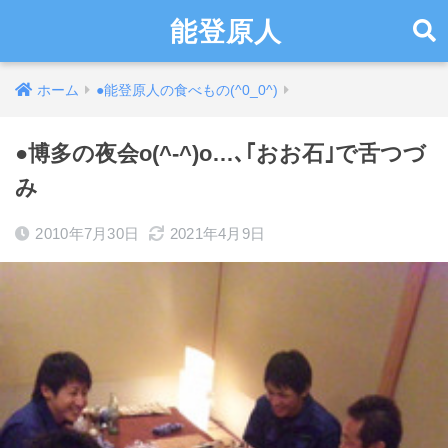
能登原人
ホーム
●能登原人の食べもの(^0_0^)
●博多の夜会o(^-^)o…､｢おお石｣で舌つづ
み
2010年7月30日
2021年4月9日