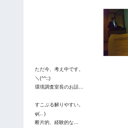
ただ今、考え中です。
＼(^^:;)
環境調査室長のお話…
すこぶる解りやすい。
φ(.. )
断片的、経験的な…