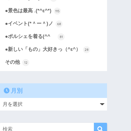
●景色は最高 .(*^ε^*)
115
●イベント(*＾ー＾)ノ
68
●ポルシェを着る(^^ゞ
81
●新しい「もの」大好きっ（^ε^）
28
その他
12
月別