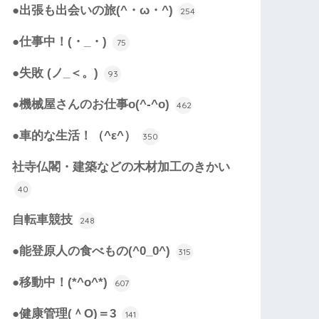
●出張も出会いの旅(^・ω・^)
254
●仕事中！(・_・)
75
●失敗 (ノ_＜。)
93
●機械屋さんのお仕事o(^-^o)
462
●車的な生活！（^ε^）
350
社寺仏閣・建築などの木材加工のきかい
40
自転車競技
248
●能登原人の食べもの(^0_0^)
315
●移動中！(*^o^*)
607
●健康管理(＾O)＝3
141