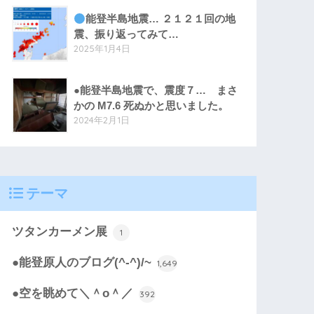
能登半島地震… ２１２１回の地
震、振り返ってみて…
2025年1月4日
●能登半島地震で、震度７… まさ
かの M7.6 死ぬかと思いました。
2024年2月1日
テーマ
ツタンカーメン展
1
●能登原人のブログ(^-^)/~
1,649
●空を眺めて＼＾o＾／
392