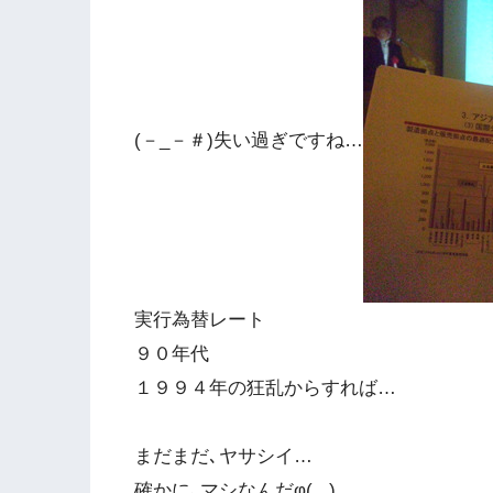
(－_－＃)失い過ぎですね…
実行為替レート
９０年代
１９９４年の狂乱からすれば…
まだまだ､ヤサシイ…
確かに､マシなんだφ(.. )