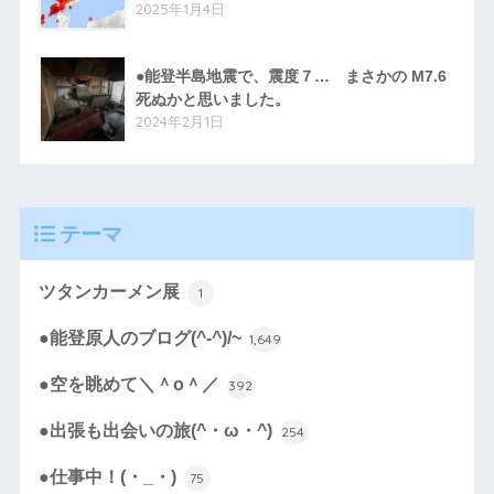
2025年1月4日
●能登半島地震で、震度７… まさかの M7.6
死ぬかと思いました。
2024年2月1日
テーマ
ツタンカーメン展
1
●能登原人のブログ(^-^)/~
1,649
●空を眺めて＼＾o＾／
392
●出張も出会いの旅(^・ω・^)
254
●仕事中！(・_・)
75