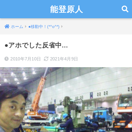
能登原人
ホーム
●移動中！(*^o^*)
●アホでした反省中…
2010年7月10日
2021年4月9日