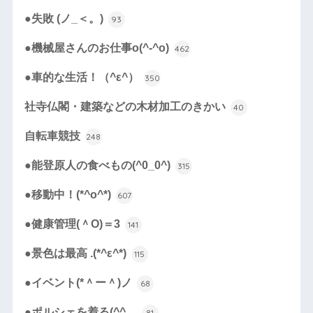
●失敗 (ノ_＜。)
93
●機械屋さんのお仕事o(^-^o)
462
●車的な生活！（^ε^）
350
社寺仏閣・建築などの木材加工のきかい
40
自転車競技
248
●能登原人の食べもの(^0_0^)
315
●移動中！(*^o^*)
607
●健康管理(＾O)＝3
141
●景色は最高 .(*^ε^*)
115
●イベント(*＾ー＾)ノ
68
●ポルシェを着る(^^ゞ
81