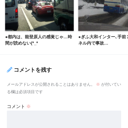
●都内は、能登原人の感覚じゃ…時
●ぎふ大和インター､手前
間が読めない(*_*
ネル内で事故…
コメントを残す
メールアドレスが公開されることはありません。
※
が付いてい
る欄は必須項目です
コメント
※