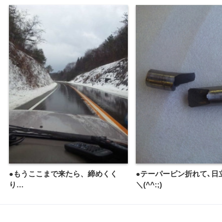
●もうここまで来たら、締めくく
●テーパーピン折れて､日
り…
＼(^^:;)