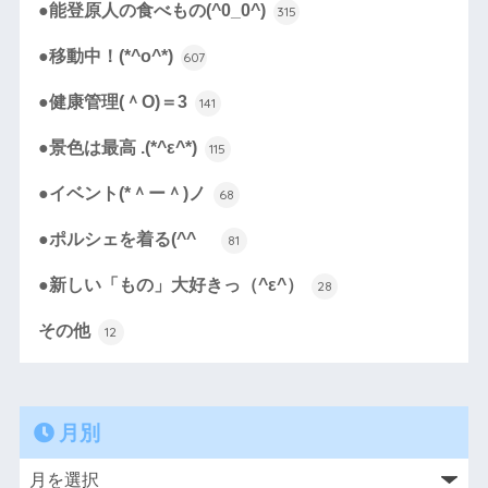
●能登原人の食べもの(^0_0^)
315
●移動中！(*^o^*)
607
●健康管理(＾O)＝3
141
●景色は最高 .(*^ε^*)
115
●イベント(*＾ー＾)ノ
68
●ポルシェを着る(^^ゞ
81
●新しい「もの」大好きっ（^ε^）
28
その他
12
月別