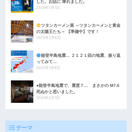
した。お話に 痺れました。
2026年3月1日
ツタンカーメン展 ～ツタンカーメンと黄金
の太陽王たち～ 【準備中】です！
2025年2月8日
能登半島地震… ２１２１回の地震、振り返
ってみて…
2025年1月4日
●能登半島地震で、震度７… まさかの M7.6
死ぬかと思いました。
2024年2月1日
テーマ