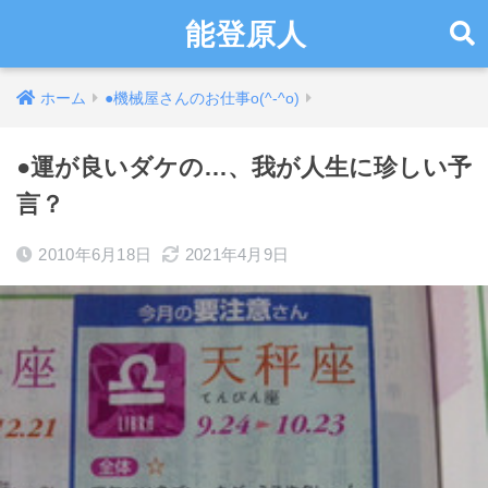
能登原人
ホーム
●機械屋さんのお仕事o(^-^o)
●運が良いダケの…、我が人生に珍しい予
言？
2010年6月18日
2021年4月9日