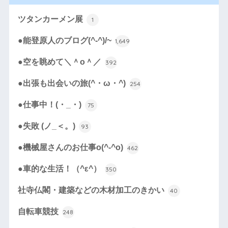
ツタンカーメン展
1
●能登原人のブログ(^-^)/~
1,649
●空を眺めて＼＾o＾／
392
●出張も出会いの旅(^・ω・^)
254
●仕事中！(・_・)
75
●失敗 (ノ_＜。)
93
●機械屋さんのお仕事o(^-^o)
462
●車的な生活！（^ε^）
350
社寺仏閣・建築などの木材加工のきかい
40
自転車競技
248