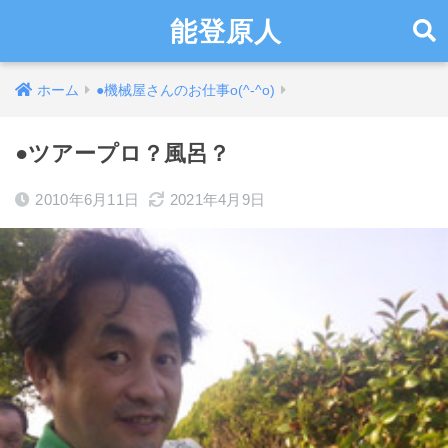
能登原人
ホーム
●機械屋さんのお仕事o(^-^o)
●ツアープロ？風呂？
2010年6月11日
2021年4月9日