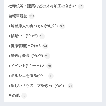
社寺仏閣・建築などの木材加工のきかい
40
自転車競技
248
●能登原人の食べもの(^0_0^)
315
●移動中！(*^o^*)
607
●健康管理(＾O)＝3
141
●景色は最高 .(*^ε^*)
115
●イベント(*＾ー＾)ノ
68
●ポルシェを着る(^^ゞ
81
●新しい「もの」大好きっ（^ε^）
28
その他
12