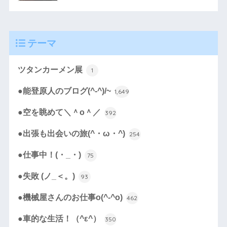
テーマ
ツタンカーメン展
1
●能登原人のブログ(^-^)/~
1,649
●空を眺めて＼＾o＾／
392
●出張も出会いの旅(^・ω・^)
254
●仕事中！(・_・)
75
●失敗 (ノ_＜。)
93
●機械屋さんのお仕事o(^-^o)
462
●車的な生活！（^ε^）
350