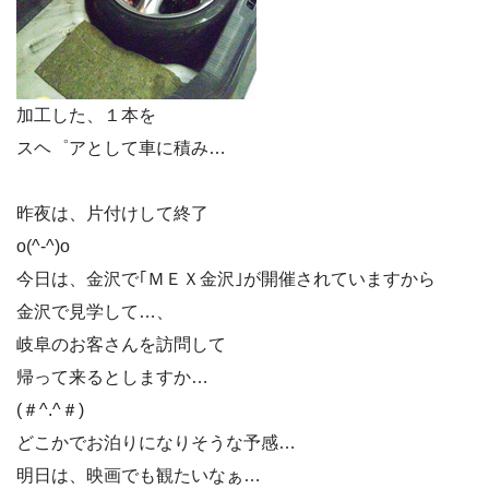
加工した、１本を
スヘ゜アとして車に積み…
昨夜は、片付けして終了
o(^-^)o
今日は、金沢で｢ＭＥＸ金沢｣が開催されていますから
金沢で見学して…、
岐阜のお客さんを訪問して
帰って来るとしますか…
(＃^.^＃)
どこかでお泊りになりそうな予感…
明日は、映画でも観たいなぁ…