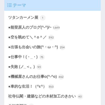
テーマ
ツタンカーメン展
1
●能登原人のブログ(^-^)/~
1,649
●空を眺めて＼＾o＾／
392
●出張も出会いの旅(^・ω・^)
254
●仕事中！(・_・)
75
●失敗 (ノ_＜。)
93
●機械屋さんのお仕事o(^-^o)
462
●車的な生活！（^ε^）
350
社寺仏閣・建築などの木材加工のきかい
40