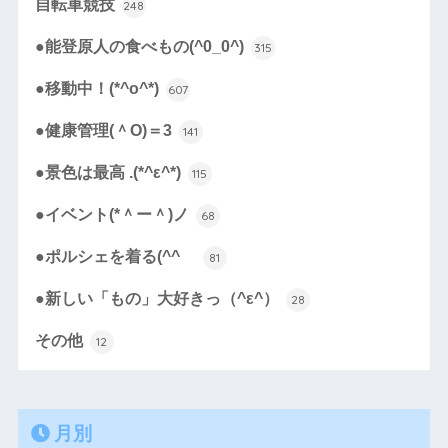
自転車競技
248
●能登原人の食べもの(^0_0^)
315
●移動中！(*^o^*)
607
●健康管理(＾O)＝3
141
●景色は最高 .(*^ε^*)
115
●イベント(*＾ー＾)ノ
68
●ポルシェを着る(^^ゞ
81
●新しい「もの」大好きっ（^ε^）
28
その他
12
月別