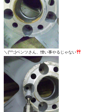
＼(^^:;)ベンツさん、憎い事やるじゃない