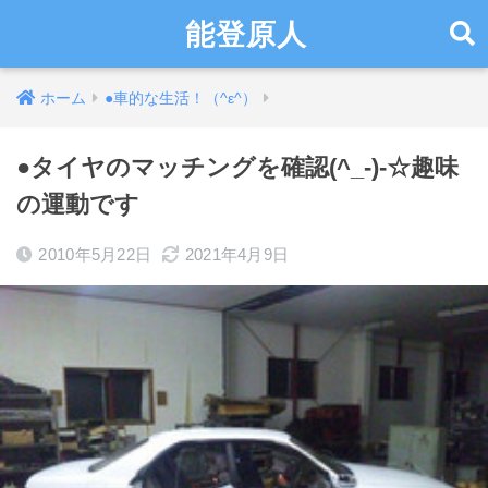
能登原人
ホーム
●車的な生活！（^ε^）
●タイヤのマッチングを確認(^_-)-☆趣味
の運動です
2010年5月22日
2021年4月9日