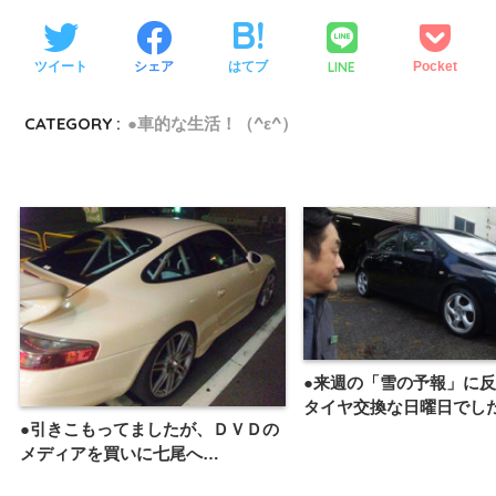
LINE
ツイート
シェア
はてブ
Pocket
CATEGORY :
●車的な生活！（^ε^）
●来週の「雪の予報」に
タイヤ交換な日曜日でし
●引きこもってましたが、ＤＶＤの
メディアを買いに七尾へ…