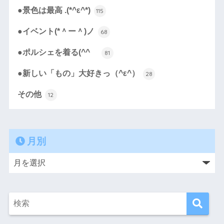
●景色は最高 .(*^ε^*)
115
●イベント(*＾ー＾)ノ
68
●ポルシェを着る(^^ゞ
81
●新しい「もの」大好きっ（^ε^）
28
その他
12
月別