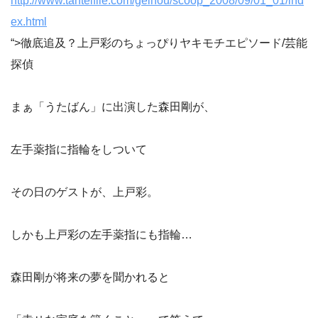
http://www.tanteifile.com/geinou/scoop_2008/09/01_01/ind
ex.html
“>徹底追及？上戸彩のちょっぴりヤキモチエピソード/芸能
探偵
まぁ「うたばん」に出演した森田剛が、
左手薬指に指輪をしついて
その日のゲストが、上戸彩。
しかも上戸彩の左手薬指にも指輪…
森田剛が将来の夢を聞かれると