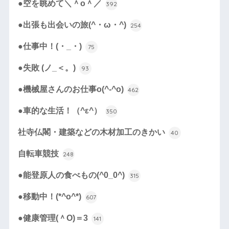
●空を眺めて＼＾o＾／
392
●出張も出会いの旅(^・ω・^)
254
●仕事中！(・_・)
75
●失敗 (ノ_＜。)
93
●機械屋さんのお仕事o(^-^o)
462
●車的な生活！（^ε^）
350
社寺仏閣・建築などの木材加工のきかい
40
自転車競技
248
●能登原人の食べもの(^0_0^)
315
●移動中！(*^o^*)
607
●健康管理(＾O)＝3
141