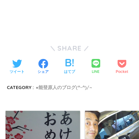
SHARE
LINE
ツイート
シェア
はてブ
Pocket
CATEGORY :
●能登原人のブログ(^-^)/~