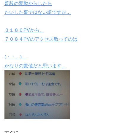
普段の変動からしたら
たいした事ではない訳ですが…
３１８６PVから、
７０８４PVのアクセス数ってのは
(・・。)ゞ
かなりの数値だと思います。
すぐに…