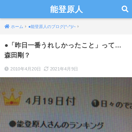
能登原人
ホーム
●能登原人のブログ(^-^)/~
●「昨日一番うれしかったこと」って…
森田剛？
2010年4月20日
2021年4月9日