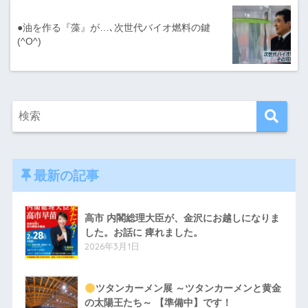
●油を作る『藻』が…､次世代バイオ燃料の鍵
(^O^)
最新の記事
高市 内閣総理大臣が、金沢にお越しになりま
した。お話に 痺れました。
2026年3月1日
ツタンカーメン展 ～ツタンカーメンと黄金
の太陽王たち～ 【準備中】です！