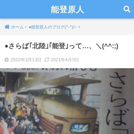
能登原人
ホーム
●能登原人のブログ(^-^)/~
●さらば｢北陸｣｢能登｣って…、＼(^^:;)
2010年3月13日
2021年4月9日