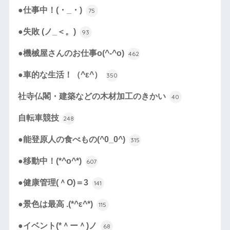
●仕事中！(・_・)
75
●失敗 (ノ_＜。)
93
●機械屋さんのお仕事o(^-^o)
462
●車的な生活！（^ε^）
350
社寺仏閣・建築などの木材加工のきかい
40
自転車競技
248
●能登原人の食べもの(^0_0^)
315
●移動中！(*^o^*)
607
●健康管理(＾O)＝3
141
●景色は最高 .(*^ε^*)
115
●イベント(*＾ー＾)ノ
68