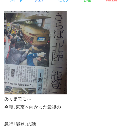
LINE
ツイート
シェア
はてブ
Pocket
あくまでも…
今朝､東京へ向かった最後の
急行｢能登｣の話