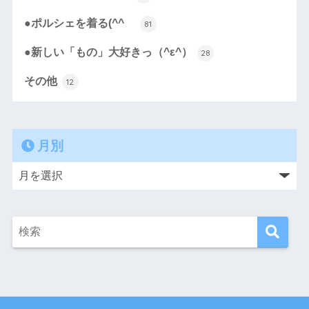
●ポルシェを着る(^^ゞ
81
●新しい「もの」大好きっ（^ε^）
28
その他
12
月別