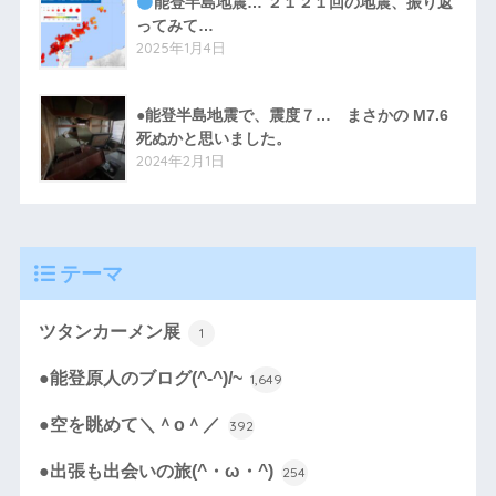
能登半島地震… ２１２１回の地震、振り返
ってみて…
2025年1月4日
●能登半島地震で、震度７… まさかの M7.6
死ぬかと思いました。
2024年2月1日
テーマ
ツタンカーメン展
1
●能登原人のブログ(^-^)/~
1,649
●空を眺めて＼＾o＾／
392
●出張も出会いの旅(^・ω・^)
254