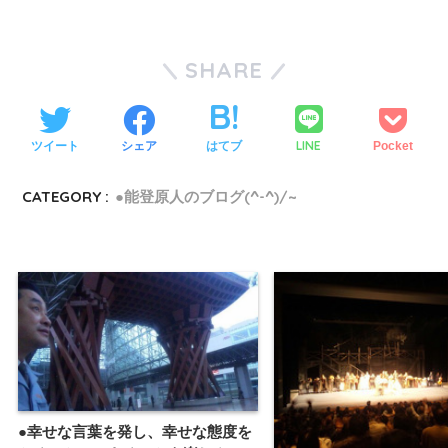
SHARE
LINE
ツイート
シェア
はてブ
Pocket
CATEGORY :
●能登原人のブログ(^-^)/~
●幸せな言葉を発し、幸せな態度を