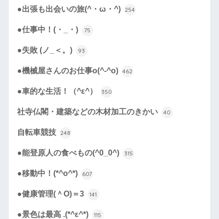
●出張も出会いの旅(^・ω・^)
254
●仕事中！(・_・)
75
●失敗 (ノ_＜。)
93
●機械屋さんのお仕事o(^-^o)
462
●車的な生活！（^ε^）
350
社寺仏閣・建築などの木材加工のきかい
40
自転車競技
248
●能登原人の食べもの(^0_0^)
315
●移動中！(*^o^*)
607
●健康管理(＾O)＝3
141
●景色は最高 .(*^ε^*)
115