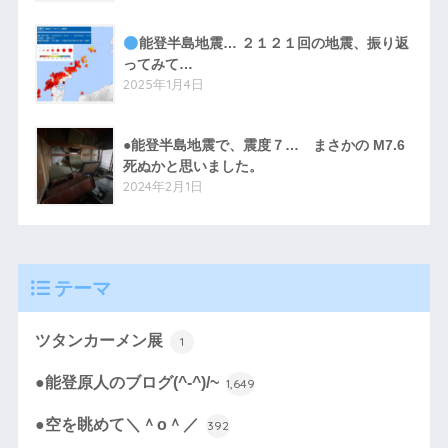
能登半島地震… ２１２１回の地震、振り返
ってみて…
2025年1月4日
●能登半島地震で、震度７… まさかの M7.6
死ぬかと思いました。
2024年2月1日
テーマ
ツタンカーメン展
1
●能登原人のブログ(^-^)/~
1,649
●空を眺めて＼＾o＾／
392