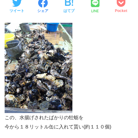
LINE
ツイート
シェア
はてブ
Pocket
この、水揚げされたばかりの牡蛎を
今から１８リットル缶に入れて貰い(約１１０個)