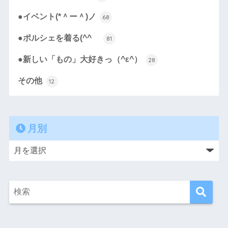
●イベント(*＾ー＾)ノ
68
●ポルシェを着る(^^ゞ
81
●新しい「もの」大好きっ（^ε^）
28
その他
12
月別