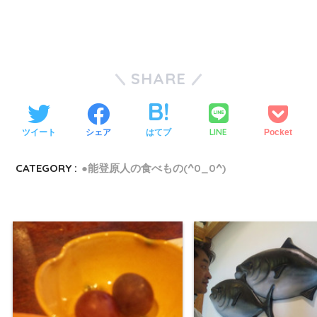
SHARE
LINE
ツイート
シェア
はてブ
Pocket
CATEGORY :
●能登原人の食べもの(^0_0^)