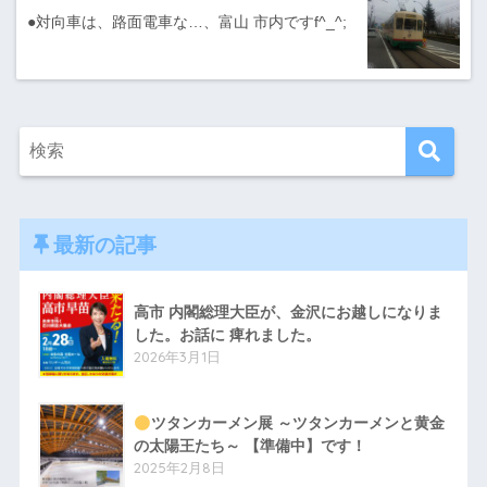
●対向車は、路面電車な…、富山 市内ですf^_^;
最新の記事
高市 内閣総理大臣が、金沢にお越しになりま
した。お話に 痺れました。
2026年3月1日
ツタンカーメン展 ～ツタンカーメンと黄金
の太陽王たち～ 【準備中】です！
2025年2月8日