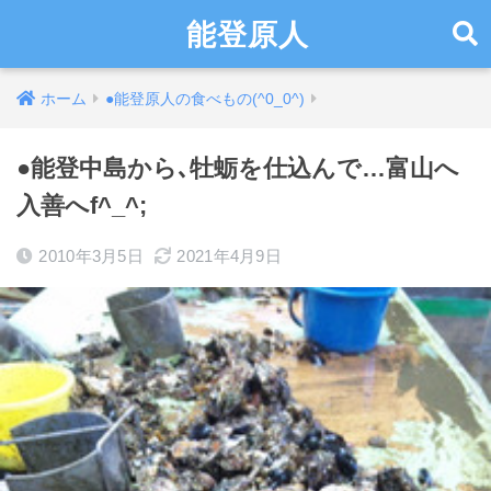
能登原人
ホーム
●能登原人の食べもの(^0_0^)
●能登中島から､牡蛎を仕込んで…富山へ
入善へf^_^;
2010年3月5日
2021年4月9日