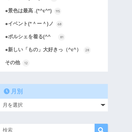
●景色は最高 .(*^ε^*)
115
●イベント(*＾ー＾)ノ
68
●ポルシェを着る(^^ゞ
81
●新しい「もの」大好きっ（^ε^）
28
その他
12
月別