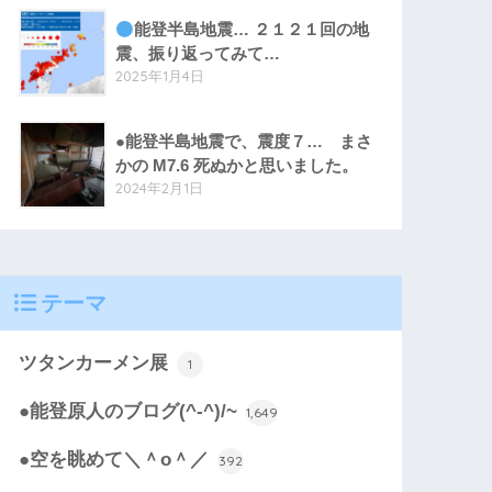
能登半島地震… ２１２１回の地
震、振り返ってみて…
2025年1月4日
●能登半島地震で、震度７… まさ
かの M7.6 死ぬかと思いました。
2024年2月1日
テーマ
ツタンカーメン展
1
●能登原人のブログ(^-^)/~
1,649
●空を眺めて＼＾o＾／
392