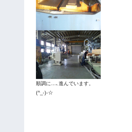
順調に…､進んでいます。
(^_-)-☆