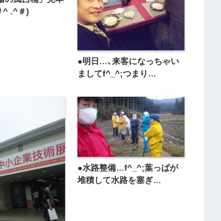
 .^＃)
●明日…､来客になっちゃい
ましてf^_^;つまり…
●水路整備…f^_^;葉っぱが
堆積して水路を塞ぎ…