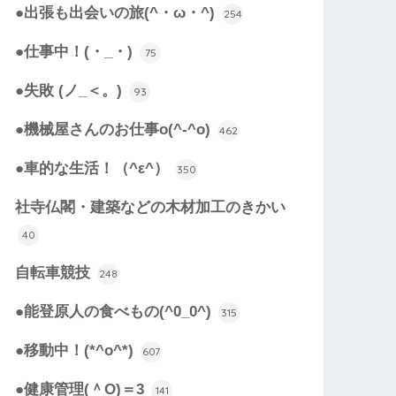
●出張も出会いの旅(^・ω・^)
254
●仕事中！(・_・)
75
●失敗 (ノ_＜。)
93
●機械屋さんのお仕事o(^-^o)
462
●車的な生活！（^ε^）
350
社寺仏閣・建築などの木材加工のきかい
40
自転車競技
248
●能登原人の食べもの(^0_0^)
315
●移動中！(*^o^*)
607
●健康管理(＾O)＝3
141