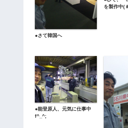
を製作中(＃^
●さて韓国へ
●能登原人、元気に仕事中
f^_^;