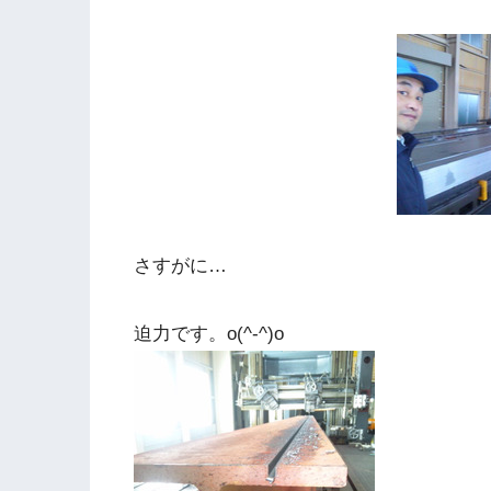
さすがに…
迫力です。o(^-^)o