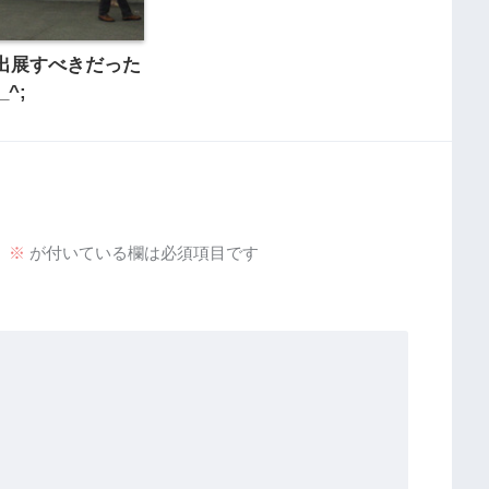
出展すべきだった
_^;
。
※
が付いている欄は必須項目です