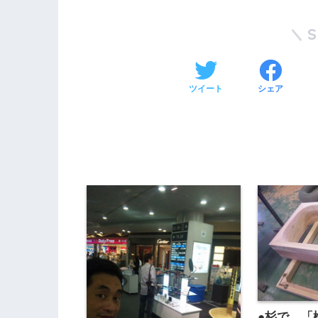
ツイート
シェア
●杉で、「