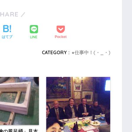
SHARE
LINE
はてブ
Pocket
CATEGORY :
●仕事中！(・_・)
檜の風呂桶」見本